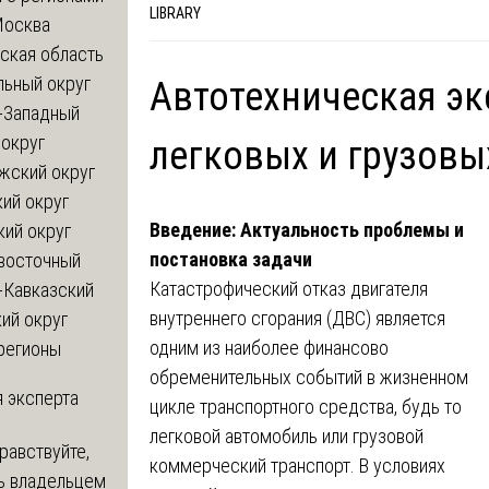
LIBRARY
Москва
ская область
льный округ
Автотехническая эк
-Западный
округ
легковых и грузовы
жский округ
ий округ
Введение: Актуальность проблемы и
кий округ
постановка задачи
восточный
Катастрофический отказ двигателя
-Кавказский
внутреннего сгорания (ДВС) является
ий округ
одним из наиболее финансово
регионы
обременительных событий в жизненном
 эксперта
цикле транспортного средства, будь то
легковой автомобиль или грузовой
равствуйте,
коммерческий транспорт. В условиях
ь владельцем