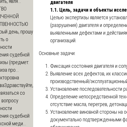
ть, явля...
двигателя
ТВО
1.1. Цель, задачи и объекты иссл
ИЧЕННОЙ
Целью экспертизы является установ
СТВЕННОСТЬЮ
(разрушения) двигателя и определе
рый день, прошу
выявленными дефектами и действиям
ть о
организаций.
ности
Основные задачи:
ения судебной
изы (предмет:
Фиксация состояния двигателя и соп
иза про...
Выявление всех дефектов, их класси
икторовна
производственный/эксплуатационный
ва
Здравствуйте,
Установление последовательности р
вязаться со
Определение непосредственной техн
о вопросу
отсутствие масла, перегрев, детонаци
ности
Установление виновной стороны на о
ения судебной
документально подтвержденными фак
сной меди...