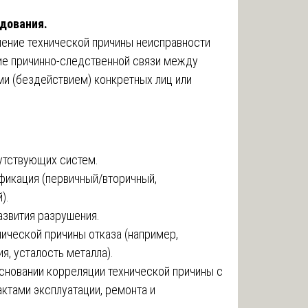
едования.
ление технической причины неисправности
ние причинно-следственной связи между
и (бездействием) конкретных лиц или
утствующих систем.
фикация (первичный/вторичный,
).
азвития разрушения.
ической причины отказа (например,
я, усталость металла).
сновании корреляции технической причины с
тами эксплуатации, ремонта и