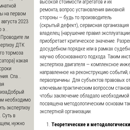
высокой стоимости агрегатов и их
мнатной
ремонта, вопрос установления виновной
ры на первом
стороны — будь то производитель
 августа 2023
(скрытый дефект), сервисная организация
 э...
владелец (нарушение правил эксплуатации)
м
Проводите ли
приобретает критическое значение. Разре
пертизу ДТК
досудебном порядке или в рамках судебно
го тормоза
научно обоснованного подхода. Таким инс
атора) какая
экспертиза двигателя — комплексное инж
сроки
направленное на реконструкцию событий, 
ния. Спа...
первопричины. Для субъектов правовых о
ая
ключевым практическим вопросом станов
тиза
Добрый
чтобы заключение обладало необходимой 
нам необходимо
посвящена методологическим основам так
ть экспертизу
экспертной организации.
 Суть в
щем, нужно
Теоретические и методологически