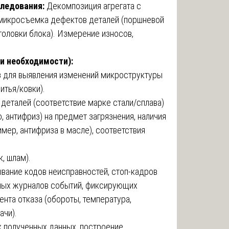
следования:
Декомпозиция агрегата с
 микросъемка дефектов деталей (поршневой
головки блока). Измерение износов,
и необходимости):
 для выявления изменений микроструктуры
литья/ковки).
деталей (соответствие марке стали/сплава)
, антифриз) на предмет загрязнения, наличия
мер, антифриза в масле), соответствия
к, шлам).
вание кодов неисправностей, стоп-кадров
анных журналов событий, фиксирующих
нта отказа (обороты, температура,
ачи).
х полученных данных, построение