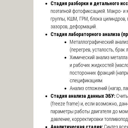
Стадия разборки и детального ис
поэтапной фотофиксацией. Макро- и
группы, КШМ, ГРМ, блока цилиндров, 
зазоров, деформаций.
Стадия лабораторного анализа (пр
Металлографический анализ
(перегрев, усталость, брак 
Химический анализ металла 
и рабочих жидкостей (масло
посторонних фракций (напри
спецификациям.
Анализ отложений (нагар, ла
Стадия анализа данных ЭБУ:
Считы
(freeze frame) и, если возможно, д
параметры работы двигателя до моме
давление, корректировки топливопод
Аналитическая стадия:
Синтез все