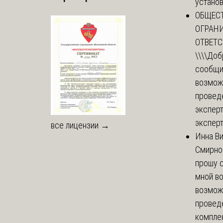
установи
ОБЩЕС
ОГРАН
ОТВЕТ
\\\\
Доб
сообщи
возмож
провед
эксперт
эксперт
все лицензии →
Инна В
Смирно
прошу с
мной в
возмож
провед
комплек