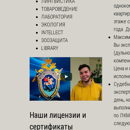
ЛИНГВИСТИКА
одноко
ТОВАРОВЕДЕНИЕ
кварти
ЛАБОРАТОРИЯ
этаже с
ЭКОЛОГИЯ
года. До
INTELLECT
Макси
ЗООЗАЩИТА
Вы экс
LIBRARY
(дульно
компенс
Цена и 
исполне
Судебн
экспер
день, 
выполни
Наши лицензии и
по ЛКМ.
следую
сертификаты