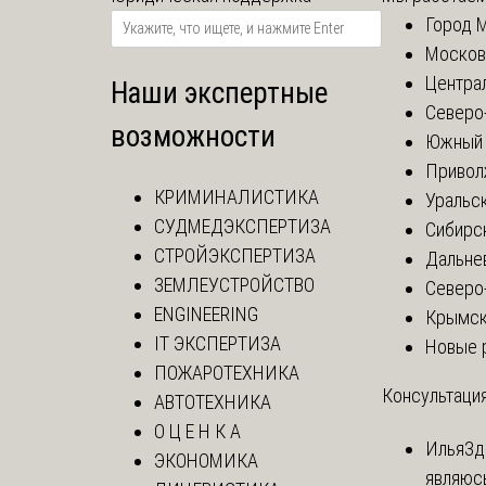
Город 
Москов
Центра
Наши экспертные
Северо
возможности
Южный 
Привол
КРИМИНАЛИСТИКА
Уральск
СУДМЕДЭКСПЕРТИЗА
Сибирс
СТРОЙЭКСПЕРТИЗА
Дальне
ЗЕМЛЕУСТРОЙСТВО
Северо
ENGINEERING
Крымск
IT ЭКСПЕРТИЗА
Новые 
ПОЖАРОТЕХНИКА
Консультация
АВТОТЕХНИКА
О Ц Е Н К А
Илья
Зд
ЭКОНОМИКА
являюс