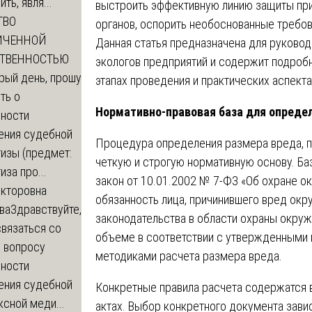
ть, явля...
выстроить эффективную линию защиты пр
ТВО
органов, оспорить необоснованные требов
ИЧЕННОЙ
Данная статья предназначена для руковод
СТВЕННОСТЬЮ
экологов предприятий и содержит подроб
рый день, прошу
этапах проведения и практических аспект
ть о
Нормативно-правовая база для опреде
ности
ения судебной
Процедура определения размера вреда, п
изы (предмет:
четкую и строгую нормативную основу. Б
иза про...
закон от 10.01.2002 № 7-ФЗ «Об охране 
икторовна
обязанность лица, причинившего вред ок
ва
Здравствуйте,
законодательства в области охраны окру
вязаться со
объеме в соответствии с утвержденными 
о вопросу
методиками расчета размера вреда.
ности
ения судебной
Конкретные правила расчета содержатся
сной меди...
актах. Выбор конкретного документа завис