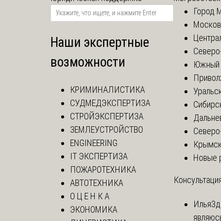
Город 
Москов
Центра
Наши экспертные
Северо
возможности
Южный 
Привол
КРИМИНАЛИСТИКА
Уральск
СУДМЕДЭКСПЕРТИЗА
Сибирс
СТРОЙЭКСПЕРТИЗА
Дальне
ЗЕМЛЕУСТРОЙСТВО
Северо
ENGINEERING
Крымск
IT ЭКСПЕРТИЗА
Новые 
ПОЖАРОТЕХНИКА
Консультация
АВТОТЕХНИКА
О Ц Е Н К А
Илья
Зд
ЭКОНОМИКА
являюс