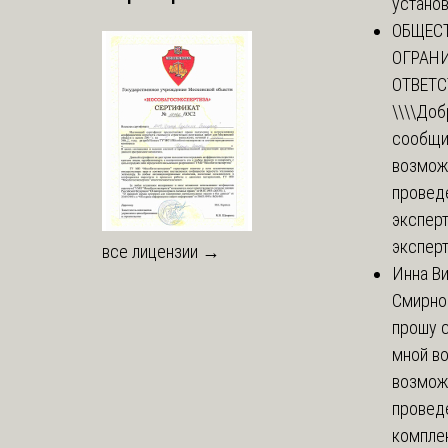
установи
ОБЩЕС
ОГРАН
ОТВЕТ
\\\\
Доб
сообщи
возмож
провед
эксперт
эксперт
все лицензии →
Инна В
Смирно
прошу с
мной в
возмож
провед
комплек