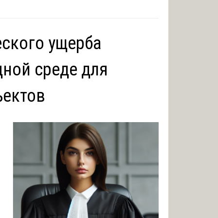
еского ущерба
ной среде для
ъектов