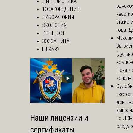
ЛИНГВИСТИКА
одноко
ТОВАРОВЕДЕНИЕ
кварти
ЛАБОРАТОРИЯ
этаже с
ЭКОЛОГИЯ
года. До
INTELLECT
Макси
ЗООЗАЩИТА
Вы экс
LIBRARY
(дульно
компенс
Цена и 
исполне
Судебн
экспер
день, 
выполни
Наши лицензии и
по ЛКМ.
следую
сертификаты