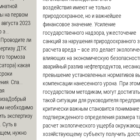
мнатной
воздействия имеют не только
ры на первом
природоохранное, но и важнейшее
 августа 2023
финансовое значение. Усиление
 э...
государственного надзора, ужесточение
м
Проводите ли
санкций за нарушения природоохранного з
пертизу ДТК
расчета вреда – все это делает экологич
го тормоза
влияющих на экономическую безопасность
атора) какая
аварийный разлив нефтепродуктов, несан
сроки
превышение установленных нормативов вы
ния. Спа...
компенсации нанесенного урона. При эт
ая
государством методикам, могут достигать
тиза
Добрый
такой ситуации для руководителя предпри
нам необходимо
критически важным становится понимание
ть экспертизу
подтвержденного определения размера т
 Суть в
расчет экологического ущерба окружающ
щем, нужно
хозяйствующему субъекту получить досто