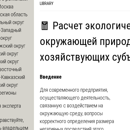
LIBRARY
Москва
ская область
льный округ
🧧 Расчет экологич
-Западный
округ
окружающей природ
жский округ
ий округ
хозяйствующих суб
кий округ
восточный
Введение
-Кавказский
ий округ
Для современного предприятия,
регионы
осуществляющего деятельность,
связанную с воздействием на
 эксперта
окружающую среду, вопросы
равствуйте,
корректного определения размера
ь владельцем
негативных последствий этого