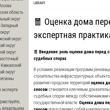
LIBRARY
Москва
ская область
льный округ
🧧 Оценка дома пер
-Западный
округ
экспертная практик
жский округ
ий округ
🧧
Введение: роль оценки дома перед с
кий округ
судебных спорах
восточный
-Кавказский
В условиях реализации программ реноваци
ий округ
строительства инфраструктурных объекто
регионы
развития городских территорий
оценка д
сносом
становится ключевым доказатель
 эксперта
судебных спорах между собственниками 
равствуйте,
государственной власти.
Оценка дома пе
ь владельцем
сносом
представляет собой комплексное