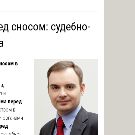
ед сносом: судебно-
а
носом в
и,
в и
ома перед
ством в
и органами
ред
 судебно-