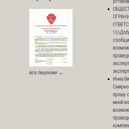
установи
ОБЩЕС
ОГРАН
ОТВЕТ
\\\\
Доб
сообщи
возмож
провед
эксперт
эксперт
все лицензии →
Инна В
Смирно
прошу с
мной в
возмож
провед
комплек