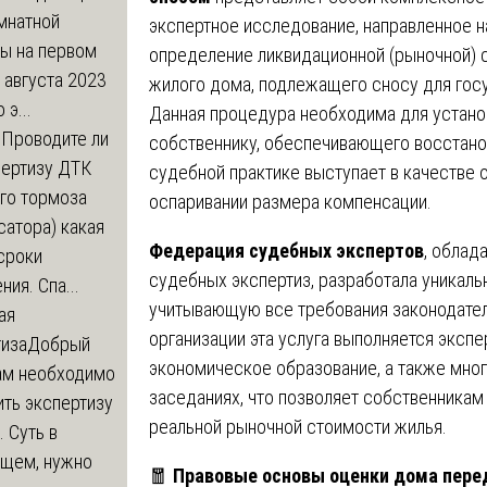
мнатной
экспертное исследование, направленное н
ры на первом
определение ликвидационной (рыночной) 
 августа 2023
жилого дома, подлежащего сносу для гос
 э...
Данная процедура необходима для устан
м
Проводите ли
собственнику, обеспечивающего восстано
пертизу ДТК
судебной практике выступает в качестве 
го тормоза
оспаривании размера компенсации.
атора) какая
Федерация судебных экспертов
, облад
сроки
судебных экспертиз, разработала уникал
ния. Спа...
учитывающую все требования законодатель
ая
организации эта услуга выполняется экс
тиза
Добрый
экономическое образование, а также мног
нам необходимо
заседаниях, что позволяет собственника
ть экспертизу
реальной рыночной стоимости жилья.
 Суть в
щем, нужно
🧧
Правовые основы оценки дома перед