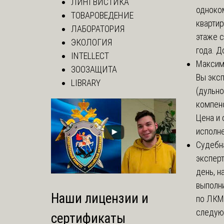
ЛИНГВИСТИКА
одноко
ТОВАРОВЕДЕНИЕ
кварти
ЛАБОРАТОРИЯ
этаже с
ЭКОЛОГИЯ
года. До
INTELLECT
Макси
ЗООЗАЩИТА
Вы экс
LIBRARY
(дульно
компенс
Цена и 
исполне
Судебн
экспер
день, 
выполни
Наши лицензии и
по ЛКМ.
следую
сертификаты