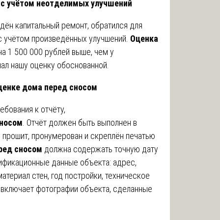
 с учётом неотделимых улучшений
дён капитальный ремонт, обратился для
 учётом произведённых улучшений.
Оценка
а 1 500 000 рублей выше, чем у
нал нашу оценку обоснованной.
оценке дома перед сносом
бования к отчёту,
сносом
. Отчёт должен быть выполнен в
 прошит, пронумерован и скреплён печатью
ред сносом
должна содержать точную дату
ификационные данные объекта: адрес,
атериал стен, год постройки, техническое
о включает фотографии объекта, сделанные