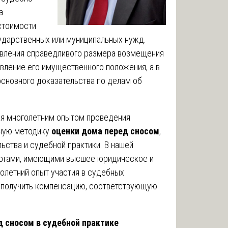
а
стоимости
ударственных или муниципальных нужд.
овления справедливого размера возмещения
вление его имущественного положения, а в
основного доказательства по делам об
ая многолетним опытом проведения
ьную методику
оценки дома перед сносом
,
ства и судебной практики. В нашей
пертами, имеющими высшее юридическое и
олетний опыт участия в судебных
м получить компенсацию, соответствующую
 сносом в судебной практике