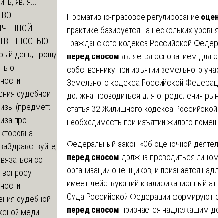
ть, явля...
ТВО
Нормативно-правовое регулирование
оце
ИЧЕННОЙ
практике базируется на нескольких уровня
СТВЕННОСТЬЮ
Гражданского кодекса Российской Федера
рый день, прошу
перед сносом
является основанием для 
ть о
собственнику при изъятии земельного уча
ности
Земельного кодекса Российской Федераци
ения судебной
должна проводиться для определения рын
изы (предмет:
статья 32 Жилищного кодекса Российской
иза про...
необходимость при изъятии жилого помещ
икторовна
Федеральный закон «Об оценочной деятел
ва
Здравствуйте,
перед сносом
должна проводиться лицом
вязаться со
организации оценщиков, и признаётся над
о вопросу
имеет действующий квалификационный атт
ности
Суда Российской Федерации формируют с
ения судебной
перед сносом
признаётся надлежащим д
сной меди...