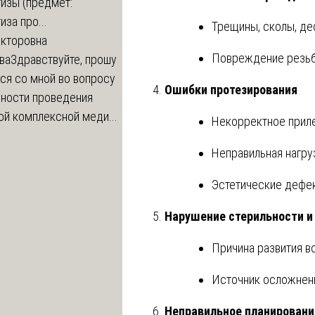
изы (предмет:
иза про...
Трещины, сколы, де
икторовна
Повреждение резьб
ва
Здравствуйте, прошу
ся со мной во вопросу
Ошибки протезирования
ности проведения
й комплексной меди...
Некорректное приле
Неправильная нагруз
Эстетические дефе
Нарушение стерильности и
Причина развития в
Источник осложнени
Неправильное планировани