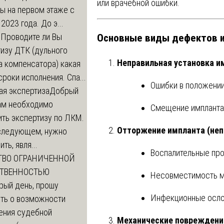
или врачебной ошибки.
ы на первом этаже с
 2023 года. До э...
Основные виды дефектов и
м
Проводите ли Вы
изу ДТК (дульного
Неправильная установка и
а компенсатора) какая
сроки исполнения. Спа...
Ошибки в положении,
ая экспертиза
Добрый
нам необходимо
Смещение импланта 
ть экспертизу по ЛКМ.
Отторжение импланта (не
 следующем, нужно
ть, явля...
Воспалительные про
ТВО ОГРАНИЧЕННОЙ
СТВЕННОСТЬЮ
Несовместимость ма
рый день, прошу
Инфекционные осло
ть о возможности
ения судебной
Механические повреждения