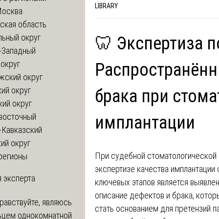
LIBRARY
Москва
ская область
льный округ
🦷 Экспертиза п
-Западный
округ
Распространённ
жский округ
ий округ
брака при стом
кий округ
восточный
имплантации
-Кавказский
ий округ
При судебной стоматологической
регионы
экспертизе качества имплантации 
 эксперта
ключевых этапов является выявлен
описание дефектов и брака, котор
равствуйте, являюсь
стать основанием для претензий п
ьцем однокомнатной