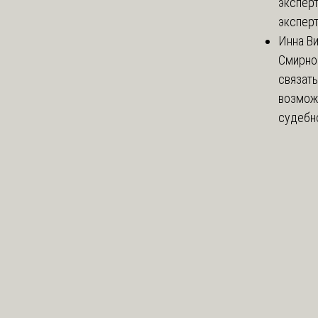
эксперт
эксперт
Инна В
Смирно
связать
возмож
судебно