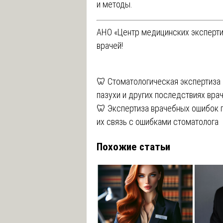
и методы.
АНО «Центр медицинских эксперти
врачей!
Навигация
🦷 Стоматологическая экспертиза
пазухи и других последствиях вр
по
🦷 Экспертиза врачебных ошибок п
записям
их связь с ошибками стоматолога
Похожие статьи