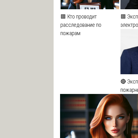
🟥 Кто проводит
🟥 Эксп
расследование по
электр
пожарам
🔴 Эксп
пожарн