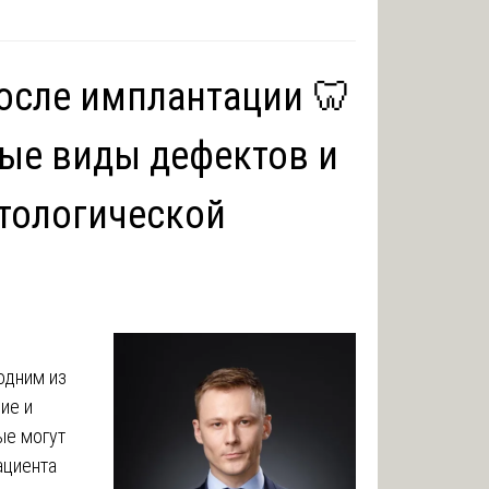
осле имплантации 🦷
ые виды дефектов и
атологической
одним из
ие и
ые могут
ациента