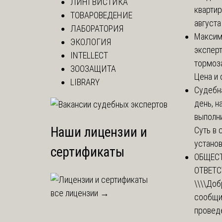
ЛИНГВИСТИКА
квартир
ТОВАРОВЕДЕНИЕ
августа
ЛАБОРАТОРИЯ
Макси
ЭКОЛОГИЯ
эксперт
INTELLECT
тормоз
ЗООЗАЩИТА
Цена и 
LIBRARY
Судебн
день, 
выполни
Наши лицензии и
Суть в
установи
сертификаты
ОБЩЕС
ОТВЕТ
\\\\
Доб
все лицензии →
сообщи
провед