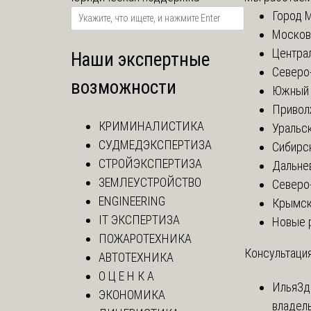
Город 
Москов
Центра
Наши экспертные
Северо
возможности
Южный 
Привол
КРИМИНАЛИСТИКА
Уральск
СУДМЕДЭКСПЕРТИЗА
Сибирс
СТРОЙЭКСПЕРТИЗА
Дальне
ЗЕМЛЕУСТРОЙСТВО
Северо
ENGINEERING
Крымск
IT ЭКСПЕРТИЗА
Новые 
ПОЖАРОТЕХНИКА
Консультация
АВТОТЕХНИКА
О Ц Е Н К А
Илья
Зд
ЭКОНОМИКА
владел