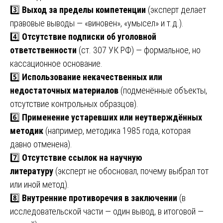
3️⃣
Выход за пределы компетенции
(эксперт делает
правовые выводы — «виновен», «умысел» и т.д.).
4️⃣
Отсутствие подписки об уголовной
ответственности
(ст. 307 УК РФ) — формальное, но
кассационное основание.
5️⃣
Использование некачественных или
недостаточных материалов
(подменённые объекты,
отсутствие контрольных образцов).
6️⃣
Применение устаревших или неутверждённых
методик
(например, методика 1985 года, которая
давно отменена).
7️⃣
Отсутствие ссылок на научную
литературу
(эксперт не обосновал, почему выбрал тот
или иной метод).
8️⃣
Внутренние противоречия в заключении
(в
исследовательской части — один вывод, в итоговой —