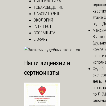
ЛИНГВИСТИКА
одноко
ТОВАРОВЕДЕНИЕ
кварти
ЛАБОРАТОРИЯ
этаже с
ЭКОЛОГИЯ
года. До
INTELLECT
Макси
ЗООЗАЩИТА
Вы экс
LIBRARY
(дульно
компенс
Цена и 
Наши лицензии и
исполне
Судебн
сертификаты
экспер
день, 
выполни
по ЛКМ.
следую