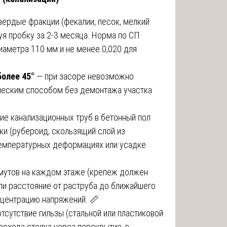
вёрдые фракции (фекалии, песок, мелкий
уя пробку за 2-3 месяца. Норма по СП
иаметра 110 мм и не менее 0,020 для
более 45°
— при засоре невозможно
ческим способом без демонтажа участка
е канализационных труб в бетонный пол
и (рубероид, скользящий слой из
и температурных деформациях или усадке
мутов на каждом этаже (крепеж должен
или расстояние от раструба до ближайшего
нцентрацию напряжений. 📏
тсутствие гильзы (стальной или пластиковой
рохода стояка через перекрытие, в