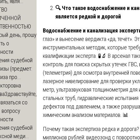
ть, явля...
🔍
Что такое водоснабжение и кан
ТВО
является редкой и дорогой
ИЧЕННОЙ
СТВЕННОСТЬЮ
Водоснабжение и канализация эксперт
рый день, прошу
глаз» и вынесение вердикта «да, течёт». 
ть о
инструментальных методик, которые треб
ности
квалификации эксперта. 🧪🔬 В арсенал та
ения судебной
контроль для поиска скрытых утечек ГВС,
изы (предмет:
(телеметрия) для осмотра внутренней пов
иза про...
лазерное нивелирование для проверки укл
икторовна
метр, ультразвуковая толщинометрия для
ва
Здравствуйте,
стальных труб, гидравлические испытания
вязаться со
дефектов под давлением, а также разруш
о вопросу
химическим анализом материалов. 📊
ности
ения судебной
Почему такая экспертиза редка и дорога?
сной меди...
миллионов рублей: видеозонд с поворотной