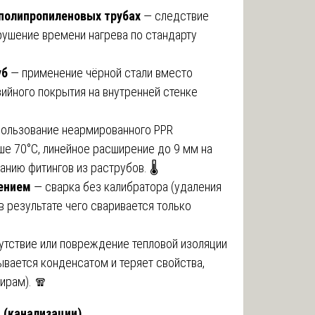
полипропиленовых трубах
— следствие
рушение времени нагрева по стандарту
уб
— применение чёрной стали вместо
зийного покрытия на внутренней стенке
ользование неармированного PPR
ше 70°C, линейное расширение до 9 мм на
нию фитингов из раструбов. 🌡️
лением
— сварка без калибратора (удаления
 в результате чего сваривается только
утствие или повреждение тепловой изоляции
ывается конденсатом и теряет свойства,
ирам). 🧣
 (канализации)