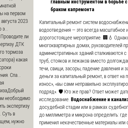
главным инструментом в борьбе с
мнатной
браком капремонта
ры на первом
 августа 2023
Капитальный ремонт систем водоснабжени
 э...
водоотведения — это всегда масштабное 
м
Проводите ли
дорогостоящее мероприятие. 🏢💧 Однако
пертизу ДТК
многоквартирных домах, руководителей 
го тормоза
административных зданий сталкиваются с 
атора) какая
труб, стояков и лежаков вместо долгожд
сроки
течи, свищи, засоры, падение давления и 
ния. Спа...
деньги за капитальный ремонт, в ответ на 
ая
износ», «вы сами неправильно эксплуатиро
тиза
Добрый
подряд». 🛡️ Кто же прав? Ответ может да
нам необходимо
исследование.
Водоснабжение и канали
ть экспертизу
досудебной стадии или в рамках судебног
 Суть в
до миллиметра и микрона определить: где
щем, нужно
применил некачественные материалы или с