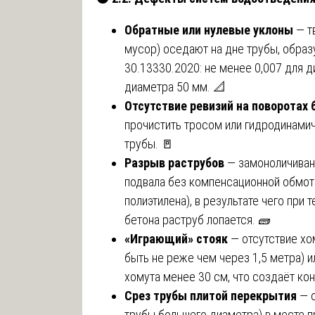
Обратные или нулевые уклоны
— т
мусор) оседают на дне трубы, образ
30.13330.2020: не менее 0,007 для д
диаметра 50 мм. 📐
Отсутствие ревизий на поворотах 
прочистить тросом или гидродинами
трубы. 🚪
Разрыв раструбов
— замоноличивани
подвала без компенсационной обмотк
полиэтилена), в результате чего пр
бетона раструб лопается. 🧱
«Играющий» стояк
— отсутствие хо
быть не реже чем через 1,5 метра) 
хомута менее 30 см, что создаёт ко
Срез трубы плитой перекрытия
— о
трубы большего диаметра) в месте п