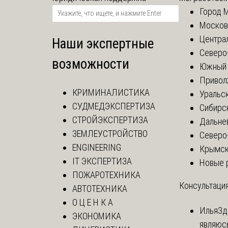
Город 
Москов
Центра
Наши экспертные
Северо
возможности
Южный 
Привол
КРИМИНАЛИСТИКА
Уральск
СУДМЕДЭКСПЕРТИЗА
Сибирс
СТРОЙЭКСПЕРТИЗА
Дальне
ЗЕМЛЕУСТРОЙСТВО
Северо
ENGINEERING
Крымск
IT ЭКСПЕРТИЗА
Новые 
ПОЖАРОТЕХНИКА
Консультация
АВТОТЕХНИКА
О Ц Е Н К А
Илья
Зд
ЭКОНОМИКА
являюс