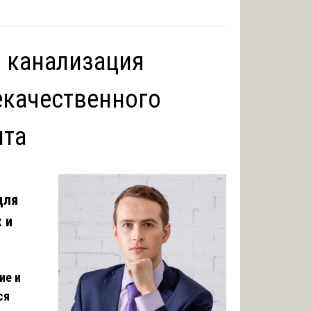
и канализация
екачественного
нта
для
 и
ие и
ся