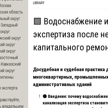
LIBRARY
Москва
ская область
льный округ
🟩 Водоснабжение 
-Западный
округ
экспертиза после н
жский округ
ий округ
капитального ремо
кий округ
восточный
-Кавказский
Досудебная и судебная практика 
ий округ
многоквартирных, промышленных
регионы
административных зданий
 эксперта
🟢
Введение: почему водоснабжен
равствуйте,
канализация экспертиза становит
ь владельцем