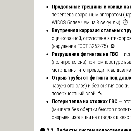
Продольные трещины и свищи на 
перегрева сварочным аппаратом (на
WIDOS более чем на 3 секунды). ⏱️
Внутренняя коррозия стальных тр
оцинкованной, отсутствие антикорро
(нарушение ГОСТ 3262-75). ⚙️
Разрушение фитингов на ГВС
— исп
(полипропилена) при температуре вы
метр длины, что приводит к выдавлива
Отрыв трубы от фитинга под дав
наружного слоя) и без снятия фаски,
поверхностный слой. 🔧
Потери тепла на стояках ГВС
— отс
(минвата без обертки быстро пропит
разрывы изоляции на отводах к кварт
🟠
2.2. Дефекты систем водоотведения