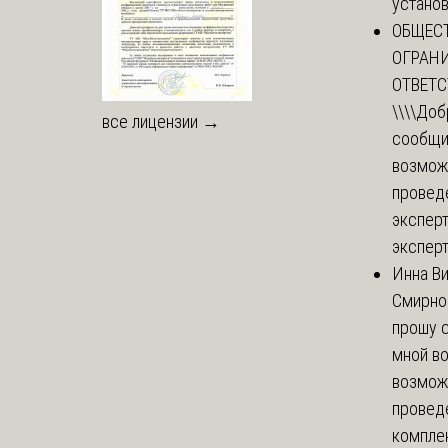
установи
ОБЩЕС
ОГРАН
ОТВЕТ
\\\\
Доб
все лицензии →
сообщи
возмож
провед
эксперт
эксперт
Инна В
Смирно
прошу с
мной в
возмож
провед
комплек