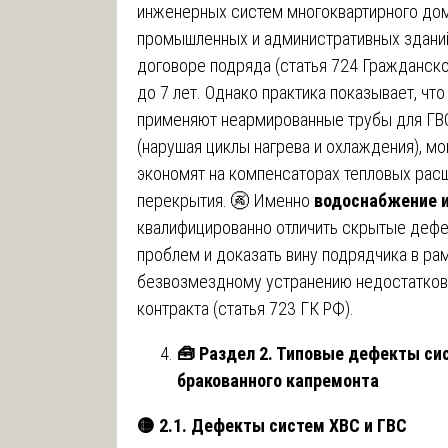
инженерных систем многоквартирного до
промышленных и административных зданий
договоре подряда (статья 724 Гражданско
до 7 лет. Однако практика показывает, чт
применяют неармированные трубы для ГВС
(нарушая циклы нагрева и охлаждения), м
экономят на компенсаторах тепловых расш
перекрытия. 🚱 Именно
водоснабжение и
квалифицированно отличить скрытые дефе
проблем и доказать вину подрядчика в рам
безвозмездному устранению недостатков
контракта (статья 723 ГК РФ).
🧰
Раздел 2. Типовые дефекты си
бракованного капремонта
🟡
2.1. Дефекты систем ХВС и ГВС