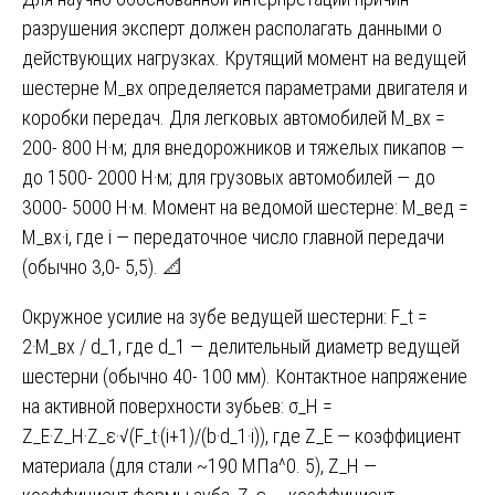
разрушения эксперт должен располагать данными о
действующих нагрузках. Крутящий момент на ведущей
шестерне M_вх определяется параметрами двигателя и
коробки передач. Для легковых автомобилей M_вх =
200- 800 Н·м; для внедорожников и тяжелых пикапов —
до 1500- 2000 Н·м; для грузовых автомобилей — до
3000- 5000 Н·м. Момент на ведомой шестерне: M_вед =
M_вх·i, где i — передаточное число главной передачи
(обычно 3,0- 5,5). 📐
Окружное усилие на зубе ведущей шестерни: F_t =
2·M_вх / d_1, где d_1 — делительный диаметр ведущей
шестерни (обычно 40- 100 мм). Контактное напряжение
на активной поверхности зубьев: σ_H =
Z_E·Z_H·Z_ε·√(F_t·(i+1)/(b·d_1·i)), где Z_E — коэффициент
материала (для стали ~190 МПа^0. 5), Z_H —