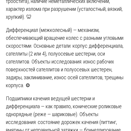
троостита), наличие неметаллических включений,
характер излома при разрушении (усталостный, вязкий,
хрупкий). 🦷
Дифференциал (межколесный) — механизм,
обеспечивающий вращение колес с разными угловыми
скоростями. Основные детали: корпус дифференциала,
сателлиты (2 или 4), полуосевые шестерни, оси
сателлитов. Объекты исследования: износ рабочих
поверхностей сателлитов и полуосевых шестерен,
задиры, заклинивание, износ осей сателлитов, трещины
корпуса. ⚙️
Подшипники качения ведущей шестерни и
дифференциала — как правило, конические роликовые
однорядные (реже — шариковые). Объекты
исследования: состояние дорожек качения (питтинг,
вмятины от неправильной затяжки — бринеллирование,