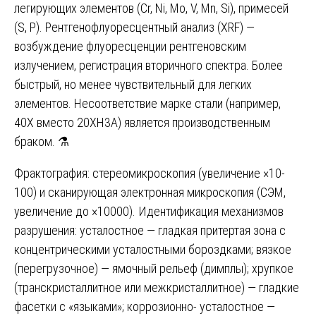
легирующих элементов (Cr, Ni, Mo, V, Mn, Si), примесей
(S, P). Рентгенофлуоресцентный анализ (XRF) —
возбуждение флуоресценции рентгеновским
излучением, регистрация вторичного спектра. Более
быстрый, но менее чувствительный для легких
элементов. Несоответствие марке стали (например,
40Х вместо 20ХН3А) является производственным
браком. ⚗️
Фрактография: стереомикроскопия (увеличение ×10-
100) и сканирующая электронная микроскопия (СЭМ,
увеличение до ×10000). Идентификация механизмов
разрушения: усталостное — гладкая притертая зона с
концентрическими усталостными бороздками; вязкое
(перегрузочное) — ямочный рельеф (димплы); хрупкое
(транскристаллитное или межкристаллитное) — гладкие
фасетки с «языками»; коррозионно- усталостное —