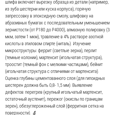
шлифа включает вырезку образца из детали (например,
из зуба шестерни или куска корпуса), горячую
запрессовку в эпоксидную смолу, шлифовку на
абразивных бумагах с последовательным уменьшением
зернистости (от P180 до P4000), алмазную полировку (3
мкм, затем 1 мкм), травление в 4% растворе азотной
кислоты в этиловом спирте (ниталь). Изучение
микроструктуры: феррит (светлые зерна), перлит
(темные колонии), мартенсит (игольчатая структура),
троостит (темный фон с мелкими частицами), бейнит
(игольчатая структура с отличиями от мартенсита).
Оценка глубины цементованного слоя (для гипоидных
шестерен должна быть 0,8- 1,5 мм). Выявление
дефектов: перегрев (крупный игольчатый мартенсит,
остаточный аустенит), пережог (окислы по границам
зерен), обезуглероженный слой (ферритная сетка на
поверхности). 🔬