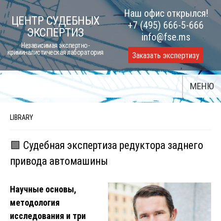
Skip
Наш офис открылся!
ЦЕНТР СУДЕБНЫХ
to
+7 (495) 666-5-666
ЭКСПЕРТИЗ
content
info@fse.ms
Независимая экспертно-
криминалистическая лаборатория
Заказать экспертизу
МЕНЮ
LIBRARY
🟩 Судебная экспертиза редуктора заднего
привода автомашины
Научные основы,
методология
исследования и три