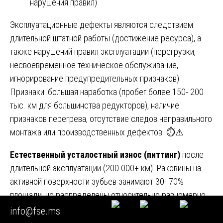
нарушения правил)
Эксплуатационные дефекты являются следствием
длительной штатной работы (достижение ресурса), а
также нарушений правил эксплуатации (перегрузки,
несвоевременное техническое обслуживание,
игнорирование предупредительных признаков).
Признаки: большая наработка (пробег более 150- 200
тыс. км для большинства редукторов), наличие
признаков перегрева, отсутствие следов неправильного
монтажа или производственных дефектов. ⏱️⚠️
Естественный усталостный износ (питтинг)
после
длительной эксплуатации (200 000+ км). Раковины на
активной поверхности зубьев занимают 30- 70%
площади, но распределены относительно равномерно.
Сколов зубьев, как правило, нет, если не было
info@fse.ms
перегрузок. 📊