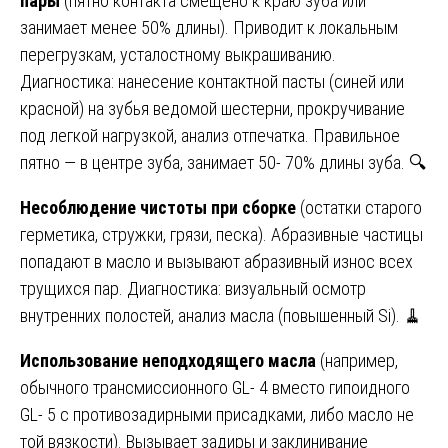
пары
(пятно контакта смещено к краю зуба или
занимает менее 50% длины). Приводит к локальным
перегрузкам, усталостному выкрашиванию.
Диагностика: нанесение контактной пасты (синей или
красной) на зубья ведомой шестерни, прокручивание
под легкой нагрузкой, анализ отпечатка. Правильное
пятно — в центре зуба, занимает 50- 70% длины зуба. 🔍
Несоблюдение чистоты при сборке
(остатки старого
герметика, стружки, грязи, песка). Абразивные частицы
попадают в масло и вызывают абразивный износ всех
трущихся пар. Диагностика: визуальный осмотр
внутренних полостей, анализ масла (повышенный Si). 🧹
Использование неподходящего масла
(например,
обычного трансмиссионного GL- 4 вместо гипоидного
GL- 5 с противозадирными присадками, либо масло не
той вязкости). Вызывает задиры и заклинивание