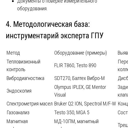
Документы о поверке измерительного
оборудования.
4. Методологическая база:
инструментарий эксперта ГПУ
Метод
Оборудование (примеры)
Выяв
Тепловизионный
Пере
FLIR T860, Testo 890
контроль
колл
Вибродиагностика
SDT270, Балтех Вибро-М
Дисб
Olympus IPLEX, GE Mentor
Зади
Эндоскопия
Visual
клап
Спектрометрия масел
Bruker Q2 ION, Spectroil M/F-W
Конц
Газоанализ
Testo 350, MGA 5
Сост
Магнитная
МД-10ПМ, магнитный
Трещ