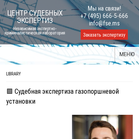
Skip
Мы на связи!
ЦЕНТР СУДЕБНЫХ
to
+7 (495) 666-5-666
ЭКСПЕРТИЗ
content
info@fse.ms
Независимая экспертно-
криминалистическая лаборатория
Заказать экспертизу
МЕНЮ
LIBRARY
🟩 Судебная экспертиза газопоршневой
установки