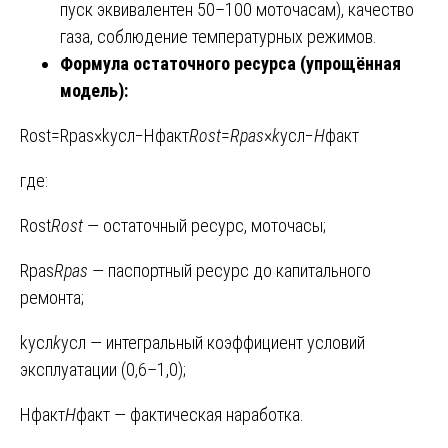
пуск эквивалентен 50–100 моточасам), качество
газа, соблюдение температурных режимов.
Формула остаточного ресурса (упрощённая
модель):
Rost=Rpas×kусл−Hфакт
R
ost
​=
R
pas
​×
k
усл​−
H
факт​
где:
Rost
R
ost
​ — остаточный ресурс, моточасы;
Rpas
R
pas
​ — паспортный ресурс до капитального
ремонта;
kусл
k
усл​ — интегральный коэффициент условий
эксплуатации (0,6–1,0);
Hфакт
H
факт​ — фактическая наработка.