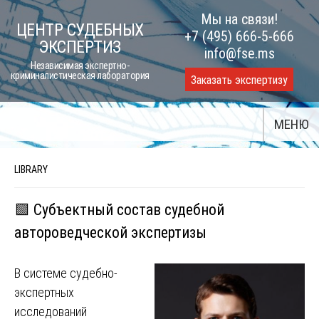
Skip
Мы на связи!
ЦЕНТР СУДЕБНЫХ
to
+7 (495) 666-5-666
ЭКСПЕРТИЗ
content
info@fse.ms
Независимая экспертно-
криминалистическая лаборатория
Заказать экспертизу
МЕНЮ
LIBRARY
🟩 Субъектный состав судебной
автороведческой экспертизы
В системе судебно-
экспертных
исследований