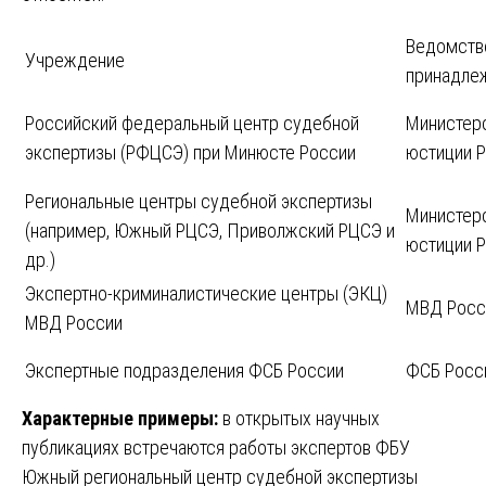
Ведомств
Учреждение
принадле
Российский федеральный центр судебной
Министер
экспертизы (РФЦСЭ) при Минюсте России
юстиции 
Региональные центры судебной экспертизы
Министер
(например, Южный РЦСЭ, Приволжский РЦСЭ и
юстиции 
др.)
Экспертно-криминалистические центры (ЭКЦ)
МВД Росс
МВД России
Экспертные подразделения ФСБ России
ФСБ Росс
Характерные примеры:
в открытых научных
публикациях встречаются работы экспертов ФБУ
Южный региональный центр судебной экспертизы