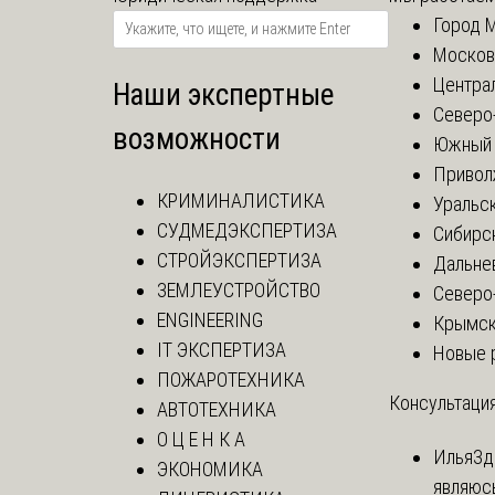
Город 
Москов
Центра
Наши экспертные
Северо
возможности
Южный 
Привол
КРИМИНАЛИСТИКА
Уральск
СУДМЕДЭКСПЕРТИЗА
Сибирс
СТРОЙЭКСПЕРТИЗА
Дальне
ЗЕМЛЕУСТРОЙСТВО
Северо
ENGINEERING
Крымск
IT ЭКСПЕРТИЗА
Новые 
ПОЖАРОТЕХНИКА
Консультация
АВТОТЕХНИКА
О Ц Е Н К А
Илья
Зд
ЭКОНОМИКА
являюс