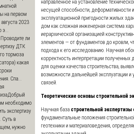
направленное на установление техническо
мнатной
несущей способности, деформативности 
ры на первом
эксплуатационной пригодности жилых зда
 августа 2023
дом как сложная инженерная система хар
 э...
иерархической организацией конструктив
м
Проводите ли
элементов — от фундаментов до кровли, ч
пертизу ДТК
подхода к его исследованию. Научная об
го тормоза
корректность интерпретации полученных 
атора) какая
для оценки качества строительства, выяв
сроки
возможности дальнейшей эксплуатации и 
ния. Спа...
связей.
ая
тиза
Добрый
Теоретические основы строительной 
нам необходимо
Научная база
строительной экспертизы 
ть экспертизу
фундаментальные положения строительной
 Суть в
геотехники и материаловедения, определя
щем, нужно
эксплуатации зданий.