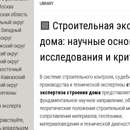
LIBRARY
Москва
ская область
льный округ
🟩 Строительная эк
-Западный
округ
дома: научные осно
жский округ
ий округ
исследования и кри
кий округ
восточный
В системе строительного контроля, судеб
-Кавказский
производства и технической экспертизы
с
ий округ
экспертиза строения дома
представляе
регионы
фундаментальное научное направление, 
 эксперта
теоретические положения строительной м
сопротивления материалов, геотехники,
равствуйте,
материаловедения и технической диагност
ь владельцем