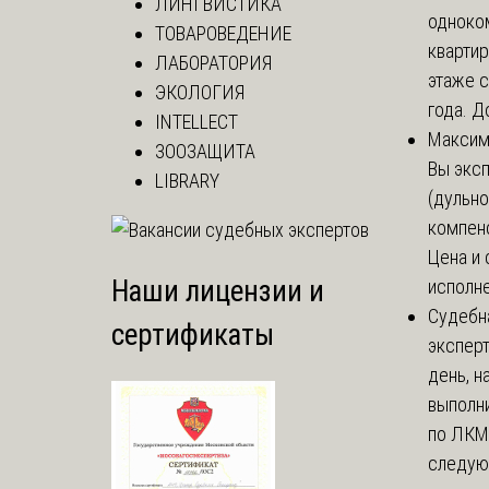
ЛИНГВИСТИКА
одноко
ТОВАРОВЕДЕНИЕ
кварти
ЛАБОРАТОРИЯ
этаже с
ЭКОЛОГИЯ
года. До
INTELLECT
Макси
ЗООЗАЩИТА
Вы экс
LIBRARY
(дульно
компенс
Цена и 
Наши лицензии и
исполне
Судебн
сертификаты
экспер
день, 
выполни
по ЛКМ.
следую