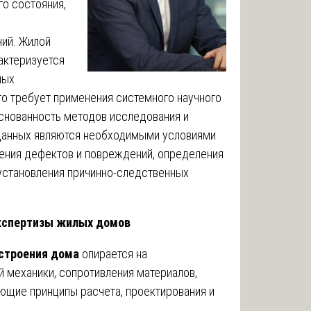
го состояния,
и
ний. Жилой
актеризуется
ных
то требует применения системного научного
основанность методов исследования и
данных являются необходимыми условиями
ления дефектов и повреждений, определения
установления причинно-следственных
экспертизы жилых домов
строения дома
опирается на
 механики, сопротивления материалов,
ющие принципы расчета, проектирования и