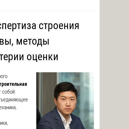
спертиза строения
вы, методы
терии оценки
ного
троительная
т собой
объединяющее
еханики,
ики,