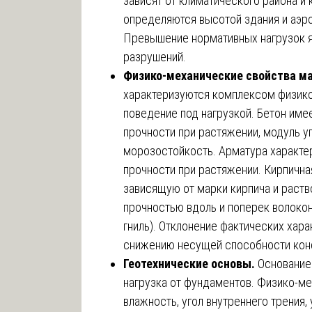
зависят от климатического района и
определяются высотой здания и аэр
Превышение нормативных нагрузок я
разрушений.
Физико-механические свойства ма
характеризуются комплексом физико
поведение под нагрузкой. Бетон имее
прочности при растяжении, модуль у
морозостойкость. Арматура характе
прочности при растяжении. Кирпична
зависящую от марки кирпича и раств
прочностью вдоль и поперек волокон
гниль). Отклонение фактических хара
снижению несущей способности кон
Геотехнические основы.
Основание 
нагрузка от фундаментов. Физико-ме
влажность, угол внутреннего трения