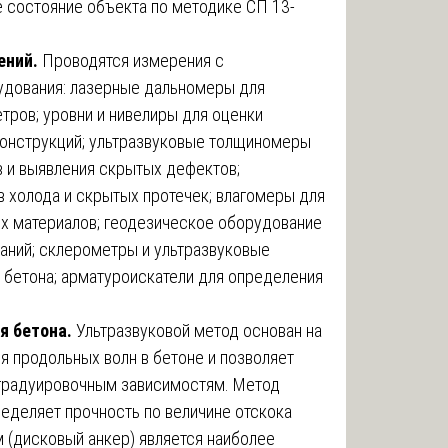
е состояние объекта по методике СП 13-
ений.
Проводятся измерения с
удования: лазерные дальномеры для
ров; уровни и нивелиры для оценки
 конструкций; ультразвуковые толщиномеры
 и выявления скрытых дефектов;
 холода и скрытых протечек; влагомеры для
х материалов; геодезическое оборудование
аний; склерометры и ультразвуковые
 бетона; арматуроискатели для определения
 бетона.
Ультразвуковой метод основан на
 продольных волн в бетоне и позволяет
 градуировочным зависимостям. Метод
ределяет прочность по величине отскока
 (дисковый анкер) является наиболее