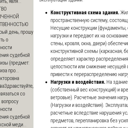
ть, явля...
ТВО
Конструктивная схема здания.
Жил
ИЧЕННОЙ
пространственную систему, состоящ
СТВЕННОСТЬЮ
Несущие конструкции (фундаменты, 
рый день, прошу
нагрузки и передают их на основан
ть о
стены, кровля, окна, двери) обеспеч
ности
конструктивной схемы (каркасная, б
ения судебной
определяет характер распределения
изы (предмет:
целостности или снижение несущей 
иза про...
привести к перераспределению нагр
икторовна
Нагрузки и воздействия.
На здание
ва
Здравствуйте,
(собственный вес конструкций) и вр
вязаться со
ветровые). Расчетные значения наг
о вопросу
(Нагрузки и воздействия). Эксплуат
ности
расчетные вследствие нарушения ус
ения судебной
предметов, перепланировка без усил
сной меди...