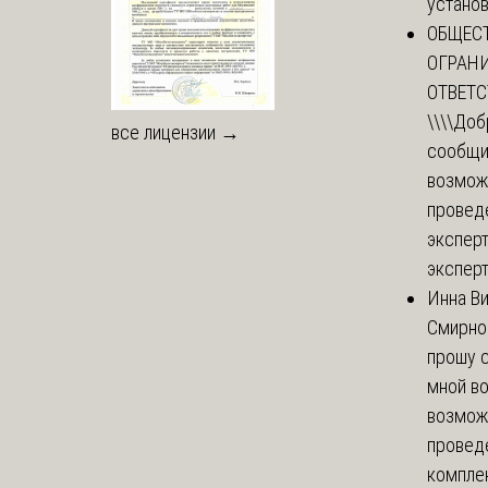
установи
ОБЩЕС
ОГРАН
ОТВЕТ
\\\\
Доб
все лицензии →
сообщи
возмож
провед
эксперт
эксперт
Инна В
Смирно
прошу с
мной в
возмож
провед
комплек