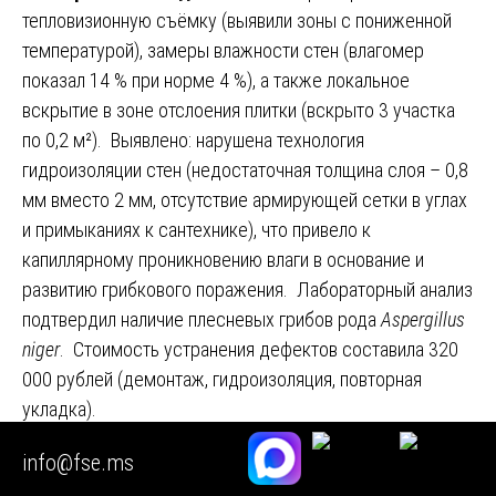
тепловизионную съёмку (выявили зоны с пониженной
температурой), замеры влажности стен (влагомер
показал 14 % при норме 4 %), а также локальное
вскрытие в зоне отслоения плитки (вскрыто 3 участка
по 0,2 м²). Выявлено: нарушена технология
гидроизоляции стен (недостаточная толщина слоя – 0,8
мм вместо 2 мм, отсутствие армирующей сетки в углах
и примыканиях к сантехнике), что привело к
капиллярному проникновению влаги в основание и
развитию грибкового поражения. Лабораторный анализ
подтвердил наличие плесневых грибов рода
Aspergillus
niger
. Стоимость устранения дефектов составила 320
000 рублей (демонтаж, гидроизоляция, повторная
укладка).
Итог:
Суд принял заключение экспертизы как
info@fse.ms
неопровержимое доказательство того, что дефекты