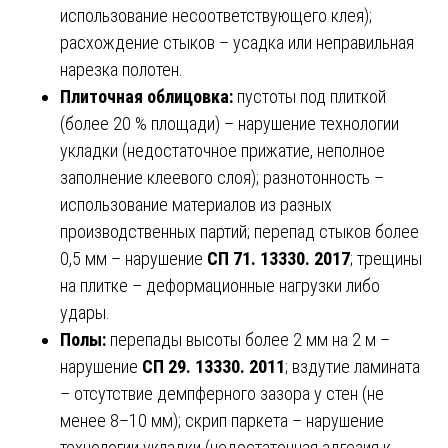
использование несоответствующего клея);
расхождение стыков – усадка или неправильная
нарезка полотен.
Плиточная облицовка:
пустоты под плиткой
(более 20 % площади) – нарушение технологии
укладки (недостаточное прижатие, неполное
заполнение клеевого слоя); разнотонность –
использование материалов из разных
производственных партий; перепад стыков более
0,5 мм – нарушение
СП 71. 13330. 2017
; трещины
на плитке – деформационные нагрузки либо
удары.
Полы:
перепады высоты более 2 мм на 2 м –
нарушение
СП 29. 13330. 2011
; вздутие ламината
– отсутствие демпферного зазора у стен (не
менее 8–10 мм); скрип паркета – нарушение
технологии укладки (недостаточная адгезия к