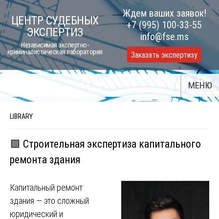
Skip
Ждем ваших заявок!
ЦЕНТР СУДЕБНЫХ
to
+7 (995) 100-33-55
ЭКСПЕРТИЗ
content
info@fse.ms
Независимая экспертно-
криминалистическая лаборатория
Заказать экспертизу
МЕНЮ
LIBRARY
🟩 Строительная экспертиза капитального
ремонта здания
Капитальный ремонт
здания — это сложный
юридический и