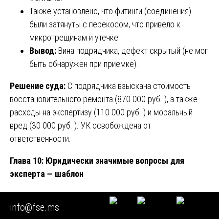
Также установлено, что фитинги (соединения)
были затянуты с перекосом, что привело к
микротрещинам и утечке.
Вывод:
Вина подрядчика, дефект скрытый (не мог
быть обнаружен при приёмке).
Решение суда:
С подрядчика взыскана стоимость
восстановительного ремонта (870 000 руб. ), а также
расходы на экспертизу (110 000 руб. ) и моральный
вред (30 000 руб. ). УК освобождена от
ответственности.
Глава 10: Юридически значимые вопросы для
эксперта — шаблон
При подготовке ходатайства о назначении экспертизы
info@fse.ms
используйте следующие вопросы (адаптируйте):