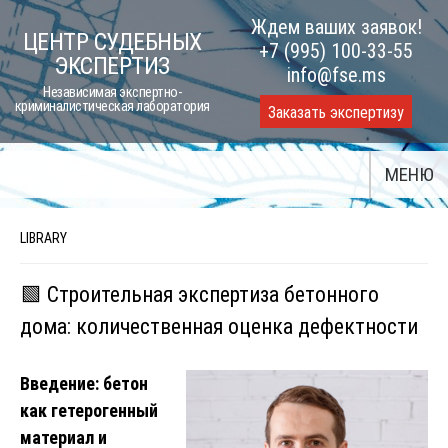
Skip
Ждем ваших заявок!
ЦЕНТР СУДЕБНЫХ
to
+7 (995) 100-33-55
ЭКСПЕРТИЗ
content
info@fse.ms
Независимая экспертно-
криминалистическая лаборатория
Заказать экспертизу
МЕНЮ
LIBRARY
🟩 Строительная экспертиза бетонного
дома: количественная оценка дефектности
Введение: бетон
как гетерогенный
материал и