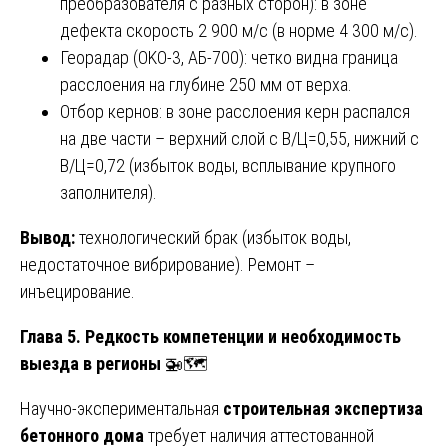
преобразователя с разных сторон): в зоне
дефекта скорость 2 900 м/с (в норме 4 300 м/с).
Георадар (OKO-3, АБ-700): четко видна граница
расслоения на глубине 250 мм от верха.
Отбор кернов: в зоне расслоения керн распался
на две части – верхний слой с В/Ц=0,55, нижний с
В/Ц=0,72 (избыток воды, всплывание крупного
заполнителя).
Вывод:
технологический брак (избыток воды,
недостаточное вибрирование). Ремонт –
инъецирование.
Глава 5. Редкость компетенции и необходимость
выезда в регионы
🚁🗺️
Научно-экспериментальная
строительная экспертиза
бетонного дома
требует наличия аттестованной