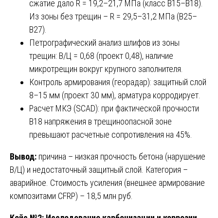
сжатие дало R = 19,2–21,7 МПа (класс В15–В18).
Из зоны без трещин – R = 29,5–31,2 МПа (В25–
В27).
Петрографический анализ шлифов из зоны
трещин: В/Ц = 0,68 (проект 0,48), наличие
микротрещин вокруг крупного заполнителя.
Контроль армирования (георадар): защитный слой
8–15 мм (проект 30 мм), арматура корродирует.
Расчет МКЭ (SCAD): при фактической прочности
В18 напряжения в трещиноопасной зоне
превышают расчетные сопротивления на 45%.
Вывод:
причина – низкая прочность бетона (нарушение
В/Ц) и недостаточный защитный слой. Категория –
аварийное. Стоимость усиления (внешнее армирование
композитами CFRP) – 18,5 млн руб.
Кейс №2: Исследование карбонизации и коррозии