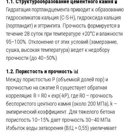
1.1. Структурообразование цементного камня
🧪
Гидратация портландцемента приводит к образованию
гидросиликатов кальция (C-S-H), гидроксида кальция
(портландит) и эттрингита. Прочность формируется в
течение 28 суток при температуре +20°C и влажности
95–100%. Отклонение от этих условий (замерзание,
сушка, высокая температура) ведет к недобору
прочности (до 40–50%).
1.2. Пористость и прочность
📊
Между пористостью P (объемной долей пор) и
прочностью на сжатие R существует обратная
корреляция: R = R0 × exp(-kP), где R0 – прочность
беспористого центного камня (около 200 МПа), k –
эмпирический коэффициент. Для тяжелого бетона
пористость 10–15% дает прочность 30–40 МПа.
Избыток воды затворения (В/Ц > 0,55) увеличивает