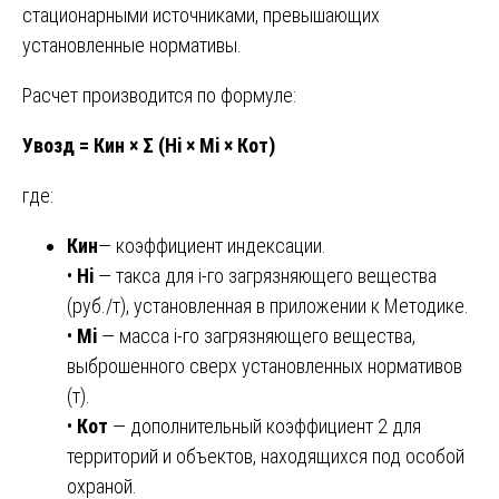
стационарными источниками, превышающих
установленные нормативы.
Расчет производится по формуле:
Увозд = Кин × Σ (Нi × Мi × Кот)
где:
Кин
— коэффициент индексации.
•
Нi
— такса для i-го загрязняющего вещества
(руб./т), установленная в приложении к Методике.
•
Мi
— масса i-го загрязняющего вещества,
выброшенного сверх установленных нормативов
(т).
•
Кот
— дополнительный коэффициент 2 для
территорий и объектов, находящихся под особой
охраной.