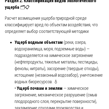
Раздел 2. Классификация видов экологического
ущерба
🗂️📋
Расчет возмещения ущерба природной среде
классифицирует вред по объектам воздействия, что
определяет выбор соответствующей методики:
Ущерб водным объектам
(реки, озера,
водохранилища, моря, подземные воды) —
подразделяется на химическое загрязнение
(нефтепродукты, тяжелые металлы, пестициды,
фенолы, нитраты), засорение (твердые отходы),
истощение (незаконный водозабор), уничтожение
водных биоресурсов. 💧
•
Ущерб почвам и землям
— химическое
загрязнение, механическое разрушение (смыв
плодородного слоя, перекрытие поверхности),
захламление отходами производства и