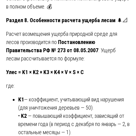
в полном объеме. 💰
Раздел 8. Особенности расчета ущерба лесам
🌲📐
Расчет возмещения ущерба природной среде для
лесов производится по
Постановлению
Правительства РФ № 273 от 08.05.2007
. Ущерб
лесам рассчитывается по формуле:
Улес = K1 × K2 × K3 × K4 × V × S × C
где:
K1
— коэффициент, учитывающий вид нарушения
(для уничтожения деревьев — 50).
•
K2
— повышающий коэффициент, зависящий от
времени года (в период с декабря по январь — 2, в
остальные месяцы — 1).