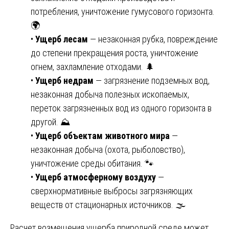
потребления, уничтожение гумусового горизонта.
🌍
•
Ущерб лесам
— незаконная рубка, повреждение
до степени прекращения роста, уничтожение
огнем, захламление отходами. 🌲
•
Ущерб недрам
— загрязнение подземных вод,
незаконная добыча полезных ископаемых,
переток загрязненных вод из одного горизонта в
другой. ⛰️
•
Ущерб объектам животного мира
—
незаконная добыча (охота, рыболовство),
уничтожение среды обитания. 🐾
•
Ущерб атмосферному воздуху
—
сверхнормативные выбросы загрязняющих
веществ от стационарных источников. 🌫️
Расчет возмещения ущерба природной среде может