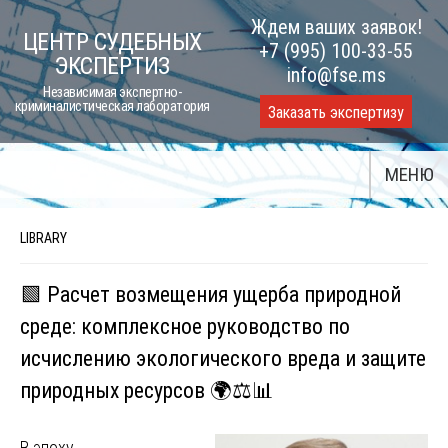
Skip
Ждем ваших заявок!
ЦЕНТР СУДЕБНЫХ
to
+7 (995) 100-33-55
ЭКСПЕРТИЗ
content
info@fse.ms
Независимая экспертно-
криминалистическая лаборатория
Заказать экспертизу
МЕНЮ
LIBRARY
🟩 Расчет возмещения ущерба природной
среде: комплексное руководство по
исчислению экологического вреда и защите
природных ресурсов 🌍⚖️📊
В эпоху