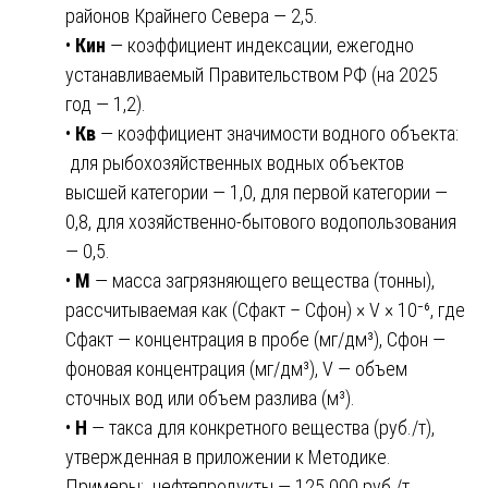
районов Крайнего Севера — 2,5.
•
Кин
— коэффициент индексации, ежегодно
устанавливаемый Правительством РФ (на 2025
год — 1,2).
•
Кв
— коэффициент значимости водного объекта:
для рыбохозяйственных водных объектов
высшей категории — 1,0, для первой категории —
0,8, для хозяйственно-бытового водопользования
— 0,5.
•
М
— масса загрязняющего вещества (тонны),
рассчитываемая как (Сфакт – Сфон) × V × 10⁻⁶, где
Сфакт — концентрация в пробе (мг/дм³), Сфон —
фоновая концентрация (мг/дм³), V — объем
сточных вод или объем разлива (м³).
•
Н
— такса для конкретного вещества (руб./т),
утвержденная в приложении к Методике.
Примеры: нефтепродукты — 125 000 руб./т,