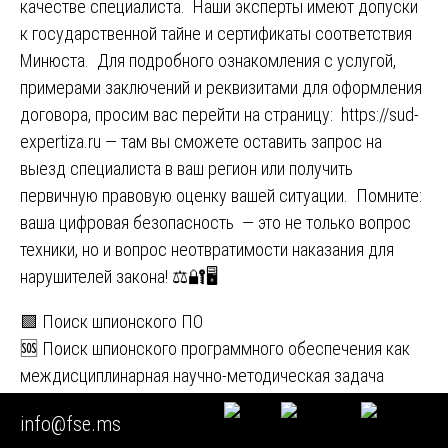
качестве специалиста. Наши эксперты имеют допуски
к государственной тайне и сертификаты соответствия
Минюста. Для подробного ознакомления с услугой,
примерами заключений и реквизитами для оформления
договора, просим вас перейти на страницу:
https://sud-
expertiza.ru
— там вы сможете оставить запрос на
выезд специалиста в ваш регион или получить
первичную правовую оценку вашей ситуации. Помните:
ваша цифровая безопасность — это не только вопрос
техники, но и вопрос неотвратимости наказания для
нарушителей закона! ⚖️🔐🖥️
Навигация
🟩 Поиск шпионского ПО
🆘 Поиск шпионского программного обеспечения как
по
междисциплинарная научно-методическая задача
записям
info@fse.ms
Похожие статьи