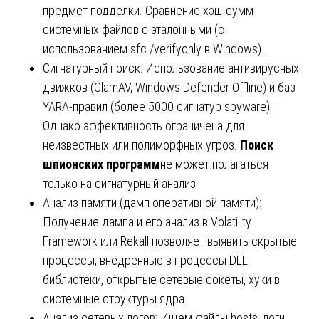
предмет подделки. Сравнение хэш-сумм
системных файлов с эталонными (с
использованием sfc /verifyonly в Windows).
Сигнатурный поиск: Использование антивирусных
движков (ClamAV, Windows Defender Offline) и баз
YARA-правил (более 5000 сигнатур spyware).
Однако эффективность ограничена для
неизвестных или полиморфных угроз.
Поиск
шпионских программ
не может полагаться
только на сигнатурный анализ.
Анализ памяти (дамп оперативной памяти):
Получение дампа и его анализ в Volatility
Framework или Rekall позволяет выявить скрытые
процессы, внедренные в процессы DLL-
библиотеки, открытые сетевые сокеты, хуки в
системные структуры ядра.
Анализ сетевых логов: Ищем файлы hosts, логи