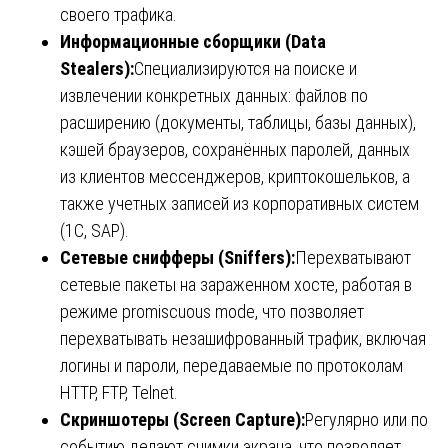
своего трафика.
Информационные сборщики (Data
Stealers):
Специализируются на поиске и
извлечении конкретных данных: файлов по
расширению (документы, таблицы, базы данных),
кэшей браузеров, сохранённых паролей, данных
из клиентов мессенджеров, криптокошельков, а
также учетных записей из корпоративных систем
(1С, SAP).
Сетевые снифферы (Sniffers):
Перехватывают
сетевые пакеты на зараженном хосте, работая в
режиме promiscuous mode, что позволяет
перехватывать незашифрованный трафик, включая
логины и пароли, передаваемые по протоколам
HTTP, FTP, Telnet.
Скриншотеры (Screen Capture):
Регулярно или по
событию делают снимки экрана, что позволяет