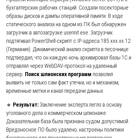
бухгалтерских рабочих станций. Создали посекторные
образы дисков и дампы оперативной памяти. В ходе
статического анализа на одном из ПК был обнаружен
загрузчик в автозагрузке userinit.exe. Загрузчик
подтягивал PowerShell-скрипт с IP-адреса 185.xxx.xx.12
(Германия). Динамический анализ скрипта в песочнице
подтвердил, что он каждую ночь архивировал базы 1С и
отправлял через WebDAV-протокол на удаленный
сервер.
Поиск шпионских программ
позволил
выявить не только сам факт утечки, но и механизм,
временные метки и канал передачи данных.
🔹
Результат:
Заключение эксперта легло в основу
уголовного дела о коммерческом шпионаже.
Доказательная база была признана судом допустимой.
Вредоносное ПО было удалено, настроены политики
безопасности для предотвращения повторного