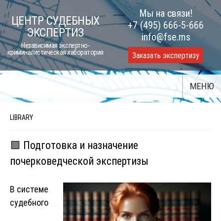
Skip
Мы на связи!
ЦЕНТР СУДЕБНЫХ
to
+7 (495) 666-5-666
ЭКСПЕРТИЗ
content
info@fse.ms
Независимая экспертно-
криминалистическая лаборатория
Заказать экспертизу
МЕНЮ
LIBRARY
🟩 Подготовка и назначение
почерковедческой экспертизы
В системе
судебного