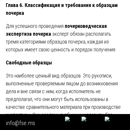
Глава 6. Классификация и требования к образцам
почерка
Для успешного проведения
почерковедческая
экспертиза почерка
эксперт обязан располагать
тремя категориями образцов почерка, каждая из
которых имеет свою ценность и порядок получения.
Свободные образцы
Это наиболее ценный вид образцов. Это рукописи,
выполненные проверяемым лицом до возникновения
дела и вне связи с ним, когда исполнитель не
предполагал, что они могут быть использованы в
качестве сравнительного материала при производстве
экспертизы. Они созданы в обычных условиях, без
info@fse.ms
намерения изменить почерк.