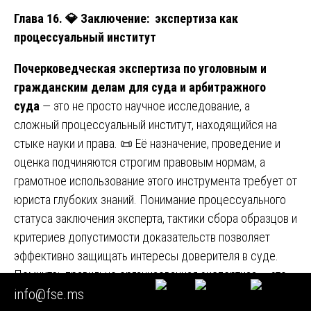
Глава 16.
💎
Заключение: экспертиза как
процессуальный институт
Почерковедческая экспертиза по уголовным и
гражданским делам для суда и арбитражного
суда
— это не просто научное исследование, а
сложный процессуальный институт, находящийся на
стыке науки и права. 📜 Её назначение, проведение и
оценка подчиняются строгим правовым нормам, а
грамотное использование этого инструмента требует от
юриста глубоких знаний. Понимание процессуального
статуса заключения эксперта, тактики сбора образцов и
критериев допустимости доказательств позволяет
эффективно защищать интересы доверителя в суде.
Помните: правильно организованная экспертиза — это
info@fse.ms
мощное оружие, но только в руках профессионала,