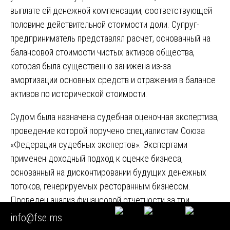
выплате ей денежной компенсации, соответствующей
половине действительной стоимости доли. Супруг-
предприниматель представлял расчет, основанный на
балансовой стоимости чистых активов общества,
которая была существенно занижена из-за
амортизации основных средств и отражения в балансе
активов по исторической стоимости.
Судом была назначена судебная оценочная экспертиза,
проведение которой поручено специалистам Союза
«Федерация судебных экспертов». Экспертами
применен доходный подход к оценке бизнеса,
основанный на дисконтировании будущих денежных
потоков, генерируемых ресторанным бизнесом.
Проведен анализ финансовой отчетности за три
предшествующих года, изучены рыночные
info@fse.ms
перспективы, оценены риски. Дополнительно применен