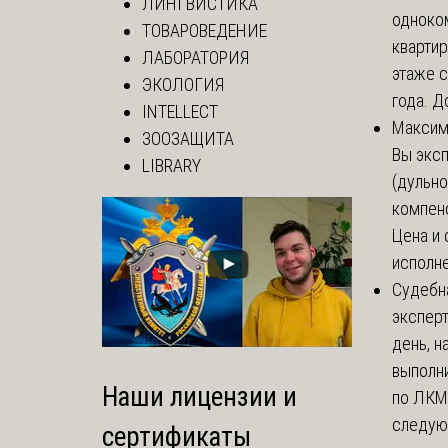
ЛИНГВИСТИКА
одноко
ТОВАРОВЕДЕНИЕ
кварти
ЛАБОРАТОРИЯ
этаже с
ЭКОЛОГИЯ
года. До
INTELLECT
Макси
ЗООЗАЩИТА
Вы экс
LIBRARY
(дульно
компенс
Цена и 
исполне
Судебн
экспер
день, 
выполни
Наши лицензии и
по ЛКМ.
следую
сертификаты