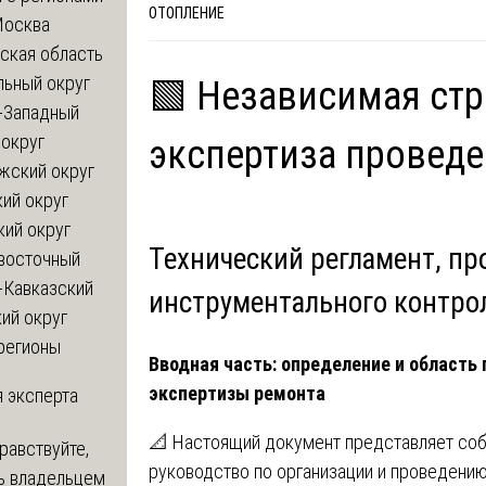
ОТОПЛЕНИЕ
Москва
ская область
льный округ
🟩 Независимая ст
-Западный
округ
экспертиза провед
жский округ
ий округ
кий округ
Технический регламент, пр
восточный
-Кавказский
инструментального контро
ий округ
регионы
Вводная часть: определение и область
экспертизы ремонта
 эксперта
📐 Настоящий документ представляет соб
равствуйте,
руководство по организации и проведени
ь владельцем