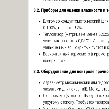
3.2. Приборы для оценки влажности и 
Влагомер кондуктометрический (для 
0-100%, точность ±2%.
Тепловизор (матрица не менее 320х2
чувствительность < 0,05°C). Использ
увлажненных зон, скрытых пустот в к
Бесконтактный термометр (пирометр
поверхности.
3.3. Оборудование для контроля прочно
Адгезиметр механический или гидравл
захватами для покрытий). Метод отр
Склерометр (молоток Шмидта) для оц
упругому отскоку. Требуется тариров
Ультразвуковой тестер (УЗК) для из