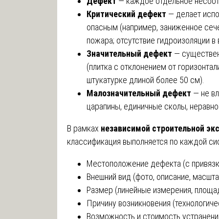
Дефект
— каждое отдельное несоот
Критический дефект
— делает исп
опасным (например, заниженное сече
пожара; отсутствие гидроизоляции в 
Значительный дефект
— существенн
(плитка с отклонением от горизонтали
штукатурке длиной более 50 см).
Малозначительный дефект
— не вл
царапины, единичные сколы, неравно
В рамках
независимой строительной эк
классификация выполняется по каждой сис
Местоположение дефекта (с привязк
Внешний вид (фото, описание, масшта
Размер (линейные измерения, площад
Причину возникновения (технологичес
Возможность и стоимость устранени