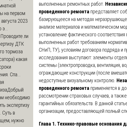
выполненных ремонтных работ.
Независи
мнатной
проведенного ремонта
представляет соб
ры на первом
базирующееся на методах неразрушающег
 августа 2023
анализе материалов и математическом мо
 э...
установление фактического соответствия 
м
Проводите ли
выполненных работ требованиям норматив
пертизу ДТК
СНиП, ТУ), условиям договора подряда и 
го тормоза
исследования выступают: элементы отделк
атора) какая
системы (электропроводка, вентиляция, в
сроки
ограждающие конструкции (после вмешате
ния. Спа...
недоступные визуальному контролю.
Неза
ая
проведенного ремонта
применяется в до
тиза
Добрый
рассмотрении страховых случаев, а также
нам необходимо
гарантийных обязательств. В данной стат
ть экспертизу
организации, предоставляющей полный спе
 Суть в
щем, нужно
Глава 1. Технико-правовые основания 