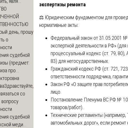
ть, явля...
экспертизы ремонта
ТВО
ИЧЕННОЙ
⚖️ Юридическим фундаментом для прове
СТВЕННОСТЬЮ
нормативные акты:
рый день, прошу
Федеральный закон от 31.05.2001 №
ть о
экспертной деятельности в РФ» (для
ности
процессуальный кодекс (ст. 79, 80),
ения судебной
83) для негосударственных.
изы (предмет:
Гражданский кодекс РФ (ст. 721, 723,
иза про...
ответственности подрядчика, гарант
икторовна
Закон РФ «О защите прав потребителе
ва
Здравствуйте,
лицо.
вязаться со
Постановление Пленума ВС РФ № 10 о
о вопросу
товаров/работ).
ности
Технические регламенты (например, 
ения судебной
автомобильных дорог», если ремонт 
сной меди...