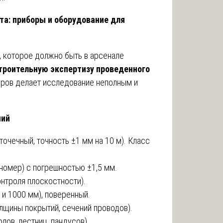
та: приборы и оборудование для
, которое должно быть в арсенале
троительную экспертизу проведенного
боров делает исследование неполным и
ний
очечный, точность ±1 мм на 10 м). Класс
номер) с погрешностью ±1,5 мм.
онтроля плоскостности).
и 1000 мм), поверенный.
лщины покрытий, сечений проводов).
лов, лестниц, пандусов).