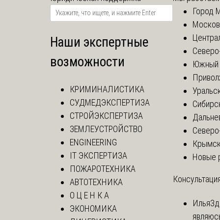
Город 
Москов
Центра
Наши экспертные
Северо
возможности
Южный 
Привол
КРИМИНАЛИСТИКА
Уральск
СУДМЕДЭКСПЕРТИЗА
Сибирс
СТРОЙЭКСПЕРТИЗА
Дальне
ЗЕМЛЕУСТРОЙСТВО
Северо
ENGINEERING
Крымск
IT ЭКСПЕРТИЗА
Новые 
ПОЖАРОТЕХНИКА
Консультация
АВТОТЕХНИКА
О Ц Е Н К А
Илья
Зд
ЭКОНОМИКА
являюс