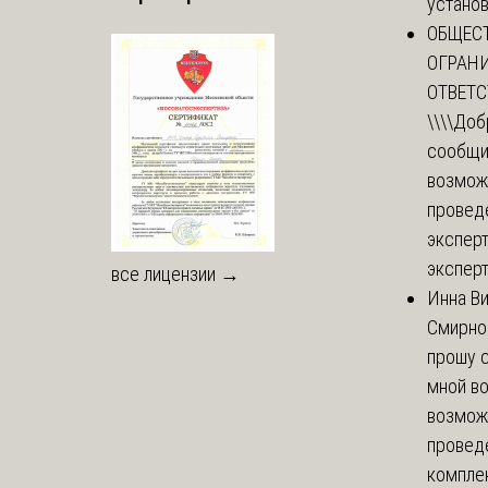
установи
ОБЩЕС
ОГРАН
ОТВЕТ
\\\\
Доб
сообщи
возмож
провед
эксперт
эксперт
все лицензии →
Инна В
Смирно
прошу с
мной в
возмож
провед
комплек