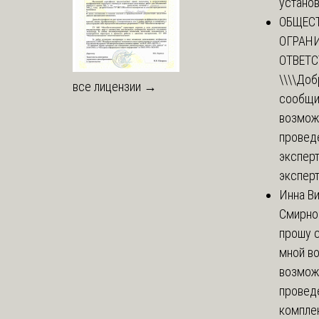
установи
ОБЩЕС
ОГРАН
ОТВЕТ
\\\\
Доб
все лицензии →
сообщи
возмож
провед
эксперт
эксперт
Инна В
Смирно
прошу с
мной в
возмож
провед
комплек