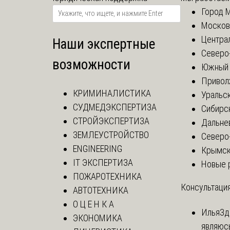
Город 
Москов
Центра
Наши экспертные
Северо
возможности
Южный 
Привол
КРИМИНАЛИСТИКА
Уральск
СУДМЕДЭКСПЕРТИЗА
Сибирс
СТРОЙЭКСПЕРТИЗА
Дальне
ЗЕМЛЕУСТРОЙСТВО
Северо
ENGINEERING
Крымск
IT ЭКСПЕРТИЗА
Новые 
ПОЖАРОТЕХНИКА
Консультация
АВТОТЕХНИКА
О Ц Е Н К А
Илья
Зд
ЭКОНОМИКА
являюс