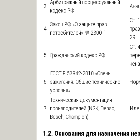
Арбитражный процессуальный
3
Анал
кодекс РФ
Ст. 
Закон РФ «О защите прав
4
прав
потребителей» № 2300-1
29 —
Ст. 
5
Гражданский кодекс РФ
пере
нен
ГОСТ Р 53842-2010 «Свечи
6
зажигания. Общие технические
Норм
условия»
Техническая документация
7
производителей (NGK, Denso,
Иден
Bosch, Champion)
1.2. Основания для назначения н