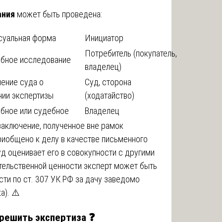
ания
может быть проведена:
уальная форма
Инициатор
Потребитель (покупатель,
бное исследование
владелец)
ение суда о
Суд, сторона
нии экспертизы
(ходатайство)
бное или судебное
Владелец
аключение, полученное вне рамок
риобщено к делу в качестве письменного
уд оценивает его в совокупности с другими
тельственной ценности эксперт может быть
ти по ст. 307 УК РФ за дачу заведомо
а). ⚠️
зрешить экспертиза ❓