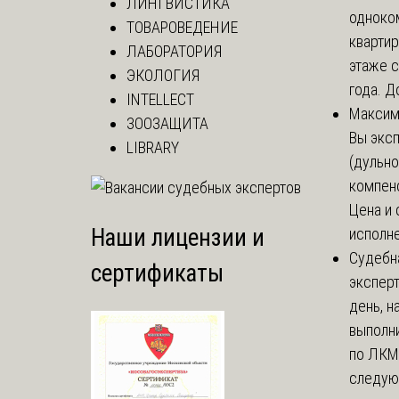
ЛИНГВИСТИКА
одноко
ТОВАРОВЕДЕНИЕ
кварти
ЛАБОРАТОРИЯ
этаже с
ЭКОЛОГИЯ
года. До
INTELLECT
Макси
ЗООЗАЩИТА
Вы экс
LIBRARY
(дульно
компенс
Цена и 
Наши лицензии и
исполне
Судебн
сертификаты
экспер
день, 
выполни
по ЛКМ.
следую