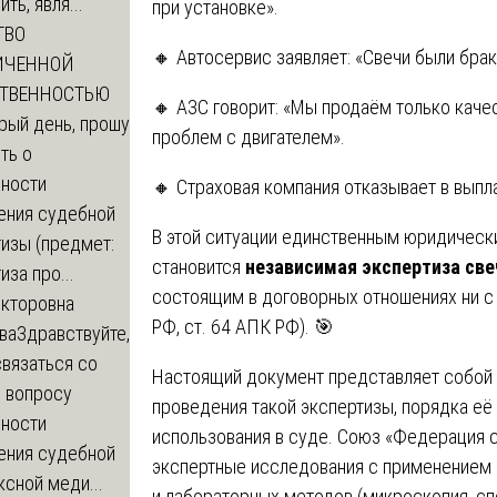
ть, явля...
при установке».
ТВО
🔸 Автосервис заявляет: «Свечи были брак
ИЧЕННОЙ
СТВЕННОСТЬЮ
🔸 АЗС говорит: «Мы продаём только качес
рый день, прошу
проблем с двигателем».
ть о
ности
🔸 Страховая компания отказывает в выпла
ения судебной
В этой ситуации единственным юридичес
изы (предмет:
становится
независимая экспертиза све
иза про...
состоящим в договорных отношениях ни с 
икторовна
РФ, ст. 64 АПК РФ). 🎯
ва
Здравствуйте,
вязаться со
Настоящий документ представляет собой
о вопросу
проведения такой экспертизы, порядка её
ности
использования в суде. Союз «Федерация 
ения судебной
экспертные исследования с применением
сной меди...
и лабораторных методов (микроскопия, сп