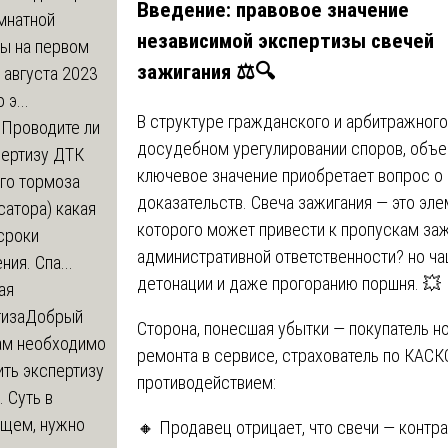
Введение: правовое значение
мнатной
независимой экспертизы свечей
ры на первом
зажигания ⚖️🔍
 августа 2023
 э...
В структуре гражданского и арбитражного
м
Проводите ли
досудебном урегулировании споров, объе
пертизу ДТК
ключевое значение приобретает вопрос о
го тормоза
доказательств. Свеча зажигания — это эл
атора) какая
которого может привести к пропускам зажи
сроки
административной ответственности? но ча
ния. Спа...
детонации и даже прогоранию поршня. 💥
ая
тиза
Добрый
Сторона, понесшая убытки — покупатель н
нам необходимо
ремонта в сервисе, страхователь по КАСКО
ть экспертизу
противодействием:
 Суть в
щем, нужно
🔸 Продавец отрицает, что свечи — контра