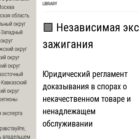
LIBRARY
Москва
ская область
льный округ
🟩 Независимая экс
-Западный
округ
зажигания
жский округ
ий округ
кий округ
Юридический регламент
восточный
-Кавказский
доказывания в спорах о
ий округ
некачественном товаре и
регионы
ненадлежащем
 эксперта
обслуживании
равствуйте,
ь владельцем