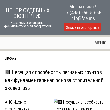
Skip
Мы на связи!
ЦЕНТР СУДЕБНЫХ
to
+7 (495) 666-5-666
ЭКСПЕРТИЗ
content
info@fse.ms
Независимая экспертно-
криминалистическая лаборатория
Заказать экспертизу
МЕНЮ
LIBRARY
🟩 Несущая способность песчаных грунтов
как фундаментальная основа строительной
экспертизы
АНО «Центр
строительных