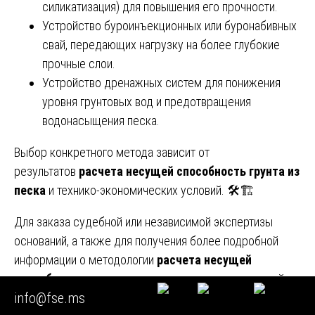
силикатизация) для повышения его прочности.
Устройство буроинъекционных или буронабивных
свай, передающих нагрузку на более глубокие
прочные слои.
Устройство дренажных систем для понижения
уровня грунтовых вод и предотвращения
водонасыщения песка.
Выбор конкретного метода зависит от
результатов
расчета несущей способность грунта из
песка
и технико-экономических условий. 🛠️🏗️
Для заказа судебной или независимой экспертизы
оснований, а также для получения более подробной
информации о методологии
расчета несущей
способность грунта из песка
и других конструкций,
info@fse.ms
посетите наш официальный