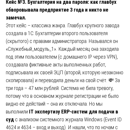
Кейс №3. Бухгалтерия на два пароля: как главбух
обворовывала предприятие 3 года и никто не
замечал.
Этот кейс – классика жанра. Главбух крупного завода
создала в 1С: Бухгалтерии второго пользователя
(скрытого) с правами администратора. Назывался он
«Служебный_модуль_1». Каждый месяц она заходила
под этим пользователем (с домашнего IP через VPN),
создавала фиктивные акты выполненных работ,
подписывала их своей ЭЦП (второй, которую незаконно
скопировала) и переводила деньги на свой счёт. 💸 За
три года – 47 млн рублей. Система не била тревогу,
потому что в основном журнале регистрации не было
видно её действий – она их отключала. Но мы
выполнили
IT экспертизу ERP-систем для подачи в
суд
с анализом системного журнала Windows (Event ID
4624 и 4634 – вход и выход). И нашли, что по ночам с