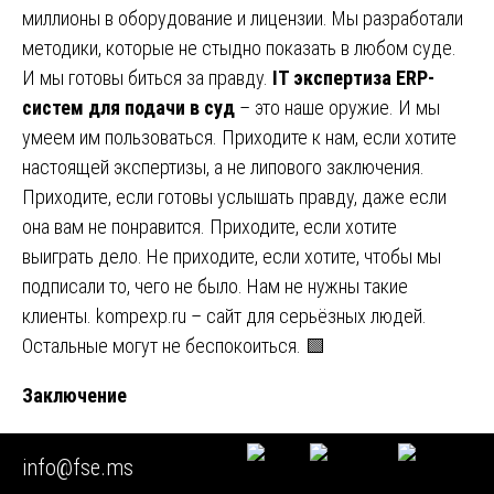
миллионы в оборудование и лицензии. Мы разработали
методики, которые не стыдно показать в любом суде.
И мы готовы биться за правду.
IT экспертиза ERP-
систем для подачи в суд
– это наше оружие. И мы
умеем им пользоваться. Приходите к нам, если хотите
настоящей экспертизы, а не липового заключения.
Приходите, если готовы услышать правду, даже если
она вам не понравится. Приходите, если хотите
выиграть дело. Не приходите, если хотите, чтобы мы
подписали то, чего не было. Нам не нужны такие
клиенты.
kompexp.ru
– сайт для серьёзных людей.
Остальные могут не беспокоиться. 🟩
Заключение
Мы здесь не для того, чтобы нравиться. Мы здесь,
info@fse.ms
чтобы устанавливать истину. Если вы ищете эксперта,