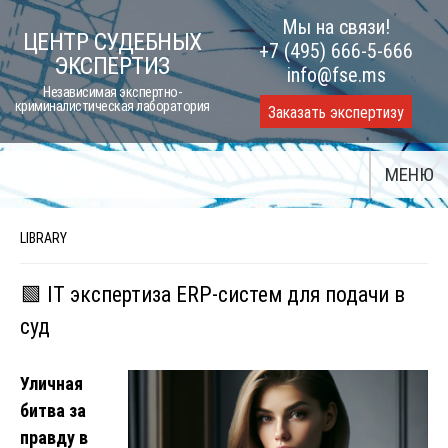
Skip
Мы на связи!
ЦЕНТР СУДЕБНЫХ
to
+7 (495) 666-5-666
ЭКСПЕРТИЗ
content
info@fse.ms
Независимая экспертно-
криминалистическая лаборатория
Заказать экспертизу
МЕНЮ
LIBRARY
🟩 IT экспертиза ERP-систем для подачи в
суд
Уличная
битва за
правду в