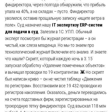
финдиректора, через полгода обнаружили, что прибыль
упала на 40%, а на складах – пусто. Финдиректор
уволился, оставив прощальную записку «ищите ветра в
поле». Суд назначил нашу
IT экспертизу ERP-систем
для подачи в суд
. Залезли в 1С: УПП. Обычный
эксперт посмотрел бы журнал регистрации – а он
чистый, как слеза младенца. Но мы-то знаем про
технологический журнал! Включили его анализ. И знаете
что нашли? Скрипт, который каждую ночь в 3: 15
запускал обработку «Удаление помеченных объектов»
и вычищал проводки по 19 контрагентам. 👾 Но скрипт
был написан криво – он не чистил таблицу «Движения
по регистрам». Восстановили все 19 432 проводки из
регистров накопления. Оказалось, деньги переводились
на счета подставных фирм, зарегистрированных на
троюродную тётку финдиректора. Суд взыскал 118 млн