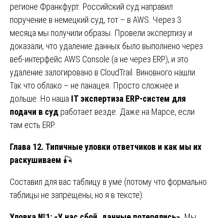
регионе Франкфурт. Российский суд направил
поручение в немецкий суд, тот – в AWS. Через 3
месяца мы получили образы. Провели экспертизу и
доказали, что удаление данных было выполнено через
веб-интерфейс AWS Console (а не через ERP), и это
удаление залогировано в CloudTrail. Виновного нашли.
Так что облако – не панацея. Просто сложнее и
дольше. Но наша
IT экспертиза ERP-систем для
подачи в суд
работает везде. Даже на Марсе, если
там есть ERP.
Глава 12. Типичные уловки ответчиков и как мы их
раскушиваем
🎣
Составил для вас таблицу в уме (потому что формально
таблицы не запрещены, но я в тексте):
Уловка №1: «У нас сбой, данные потерялись».
Мы