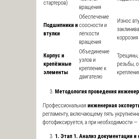
стартеров)
вращения
Обеспечение
Износ вту
Подшипники и
соосности и
заклинива
втулки
лёгкости
коррозия
вращения
Объединение
Корпус и
Трещины,
узлов и
крепёжные
резьбы, 
крепление к
элементы
креплени
двигателю
Методология проведения инженер
Профессиональная
инженерная эксперт
регламенту, включающему пять укрупнённ
фотофиксируется, а при необходимости —
1. Этап 1. Анализ документации и