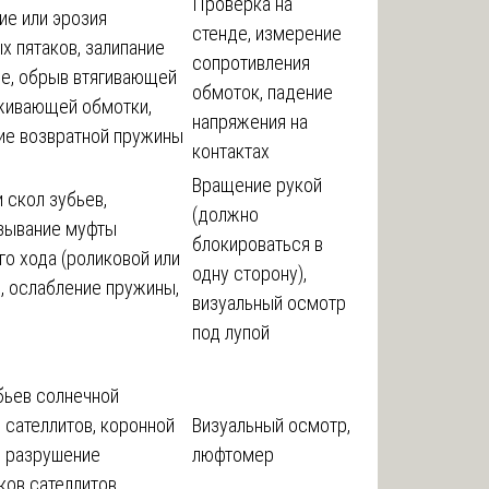
Проверка на
ие или эрозия
стенде, измерение
х пятаков, залипание
сопротивления
ле, обрыв втягивающей
обмоток, падение
живающей обмотки,
напряжения на
ие возвратной пружины
контактах
Вращение рукой
 скол зубьев,
(должно
зывание муфты
блокироваться в
о хода (роликовой или
одну сторону),
, ослабление пружины,
визуальный осмотр
под лупой
бьев солнечной
 сателлитов, коронной
Визуальный осмотр,
; разрушение
люфтомер
ков сателлитов