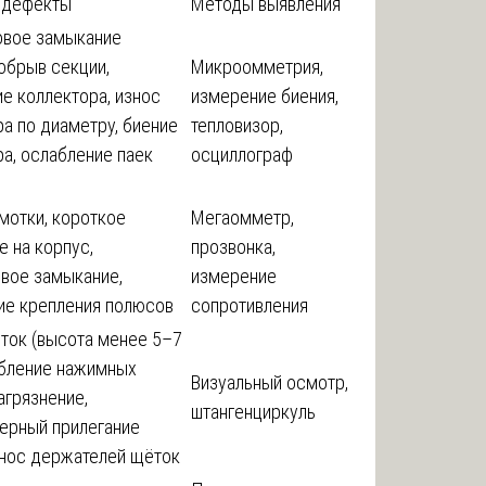
 дефекты
Методы выявления
вое замыкание
обрыв секции,
Микроомметрия,
е коллектора, износ
измерение биения,
а по диаметру, биение
тепловизор,
а, ослабление паек
осциллограф
мотки, короткое
Мегаомметр,
 на корпус,
прозвонка,
вое замыкание,
измерение
ие крепления полюсов
сопротивления
ток (высота менее 5–7
абление нажимных
Визуальный осмотр,
агрязнение,
штангенциркуль
ерный прилегание
знос держателей щёток