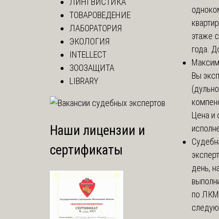
ЛИНГВИСТИКА
одноко
ТОВАРОВЕДЕНИЕ
кварти
ЛАБОРАТОРИЯ
этаже с
ЭКОЛОГИЯ
года. До
INTELLECT
Макси
ЗООЗАЩИТА
Вы экс
LIBRARY
(дульно
компенс
Цена и 
Наши лицензии и
исполне
Судебн
сертификаты
экспер
день, 
выполни
по ЛКМ.
следую