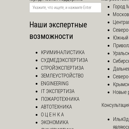
Город 
Москов
Центра
Наши экспертные
Северо
возможности
Южный 
Привол
КРИМИНАЛИСТИКА
Уральск
СУДМЕДЭКСПЕРТИЗА
Сибирс
СТРОЙЭКСПЕРТИЗА
Дальне
ЗЕМЛЕУСТРОЙСТВО
Северо
ENGINEERING
Крымск
IT ЭКСПЕРТИЗА
Новые 
ПОЖАРОТЕХНИКА
Консультация
АВТОТЕХНИКА
О Ц Е Н К А
Илья
Зд
ЭКОНОМИКА
являюс