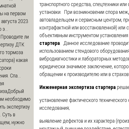
транспортного средства, спецтехники или
мнатной
установки. При возникновении спора меж
ры на первом
автовладельцем и сервисным центром, пр
 августа 2023
контрафактной или восстановленной) или
 э...
объективным инструментом установления
м
Проводите ли
стартера
. Данное исследование проводит
пертизу ДТК
использованием стендового оборудования,
го тормоза
вибродиагностики и лабораторных методов
атора) какая
юридически значимое заключение, которое
сроки
обращении к производителю или в страхо
ния. Спа...
ая
Инженерная экспертиза стартера
решае
тиза
Добрый
нам необходимо
установление фактического технического 
ть экспертизу
исследования;
 Суть в
выявление дефектов и их характера (прои
щем, нужно
монтажный, внешнее воздействие, естеств