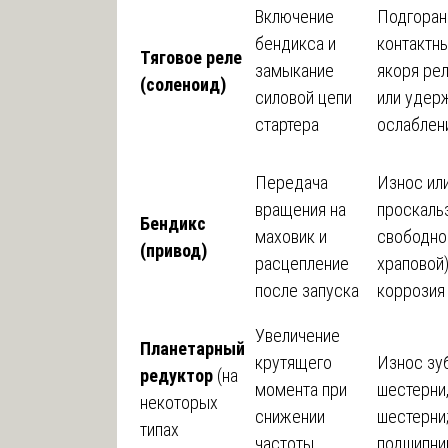
Включение
Подгоран
бендикса и
контактны
Тяговое реле
замыкание
якоря ре
(соленоид)
силовой цепи
или удер
стартера
ослаблен
Передача
Износ или
вращения на
проскаль
Бендикс
маховик и
свободног
(привод)
расцепление
храповой)
после запуска
коррозия
Увеличение
Планетарный
крутящего
Износ зу
редуктор
(на
момента при
шестерни,
некоторых
снижении
шестерни
типах
частоты
подшипни