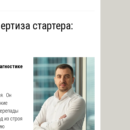
ертиза стартера:
агностике
я. Он
окие
 перепады
од из строя
ию