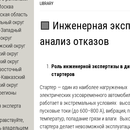
LIBRARY
Москва
ская область
льный округ
🟩 Инженерная эксп
-Западный
округ
анализ отказов
жский округ
ий округ
кий округ
Роль инженерной экспертизы в ди
восточный
стартеров
-Кавказский
ий округ
Стартер — один из наиболее нагруженных
регионы
электрических узсовременного автомобил
работает в экстремальных условиях: выс
 эксперта
пусковые токи (до 600–800 А), вибрация,
температур, попадание грязи и влаги. Вых
равствуйте,
стартера делает невозможной эксплуатац
ь владельцем