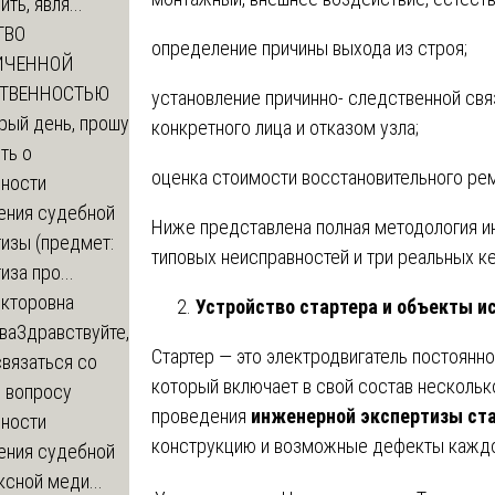
ть, явля...
ТВО
определение причины выхода из строя;
ИЧЕННОЙ
СТВЕННОСТЬЮ
установление причинно- следственной св
рый день, прошу
конкретного лица и отказом узла;
ть о
оценка стоимости восстановительного рем
ности
ения судебной
Ниже представлена полная методология и
изы (предмет:
типовых неисправностей и три реальных ке
иза про...
икторовна
Устройство стартера и объекты и
ва
Здравствуйте,
Стартер — это электродвигатель постоянн
вязаться со
который включает в свой состав нескольк
о вопросу
проведения
инженерной экспертизы ст
ности
конструкцию и возможные дефекты каждо
ения судебной
сной меди...