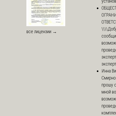
установи
ОБЩЕС
ОГРАН
ОТВЕТ
\\\\
Доб
все лицензии →
сообщи
возмож
провед
эксперт
эксперт
Инна В
Смирно
прошу с
мной в
возмож
провед
комплек