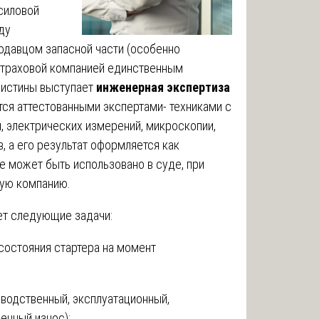
 силовой
ду
одавцом запасной части (особенно
 страховой компанией единственным
 истины выступает
инженерная экспертиза
ся аттестованными экспертами- техниками с
 электрических измерений, микроскопии,
, а его результат оформляется как
 может быть использовано в суде, при
вую компанию.
т следующие задачи:
состояния стартера на момент
зводственный, эксплуатационный,
енный износ);