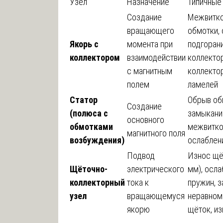
Узел
Назначение
Типичные
Создание
Межвитко
вращающего
обмотки, 
Якорь с
момента при
подгорани
коллектором
взаимодействии
коллектор
с магнитным
коллектор
полем
ламелей
Статор
Обрыв об
Создание
(полюса с
замыкание
основного
обмотками
межвитко
магнитного поля
возбуждения)
ослаблен
Подвод
Износ щё
Щёточно-
электрического
мм), осл
коллекторный
тока к
пружин, з
узел
вращающемуся
неравном
якорю
щёток, и