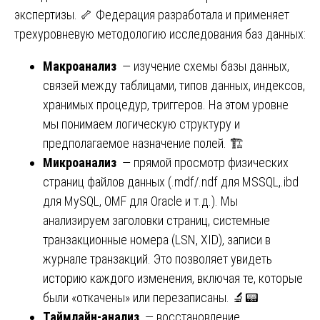
экспертизы. 🦴 Федерация разработала и применяет
трехуровневую методологию исследования баз данных:
Макроанализ
— изучение схемы базы данных,
связей между таблицами, типов данных, индексов,
хранимых процедур, триггеров. На этом уровне
мы понимаем логическую структуру и
предполагаемое назначение полей. 🏗️
Микроанализ
— прямой просмотр физических
страниц файлов данных (.mdf/.ndf для MSSQL,.ibd
для MySQL, OMF для Oracle и т.д.). Мы
анализируем заголовки страниц, системные
транзакционные номера (LSN, XID), записи в
журнале транзакций. Это позволяет увидеть
историю каждого изменения, включая те, которые
были «откачены» или перезаписаны. 🔬📟
Таймлайн-анализ
— восстановление