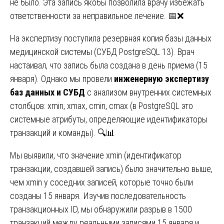
не было. Эта запись якобы позволила врачу избежать
ответственности за неправильное лечение. 📅❌
На экспертизу поступила резервная копия базы данных
медицинской системы (СУБД PostgreSQL 13). Врач
настаивал, что запись была создана в день приема (15
января). Однако мы провели
инженерную экспертизу
баз данных и СУБД
с анализом внутренних системных
столбцов: xmin, xmax, cmin, cmax (в PostgreSQL это
системные атрибуты, определяющие идентификаторы
транзакций и команды). 🔍📊
Мы выявили, что значение xmin (идентификатор
транзакции, создавшей запись) было значительно выше,
чем xmin у соседних записей, которые точно были
созданы 15 января. Изучив последовательность
транзакционных ID, мы обнаружили разрыв в 1500
транзакций между реальными записями 15 января и