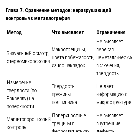
Глава 7. Сравнение методов: неразрушающий
контроль vs металлография
Метод
Что выявляет
Ограничения
Не выявляет
Макротрещины,
перекал,
Визуальный осмотр,
цвета побежалости,
неметаллически
стереомикроскопия
износ накладок
включения,
твердость
Измерение
Твердость
Не дает
твердости (по
пружины,
информацию о
Роквеллу) на
подшипника
микроструктуре
поверхности
Поверхностные
Не выявляет
Магнитопорошковый
трещины в
внутренние
контроль
ферромагнетиках
дефекты