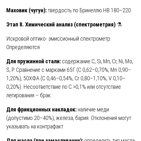
Маховик (чугун):
твердость по Бринеллю HB 180–220.
Этап 8. Химический анализ (спектрометрия)
⚗️
Искровой оптико- эмиссионный спектрометр.
Определяются:
Для пружинной стали:
содержание C, Si, Mn, Cr, Ni, Mo,
S, P. Сравнение с марками 65Г (C 0,62–0,70%, Mn 0,90–
1,20%), 50ХФА (C 0,46–0,54%, Cr 0,80–1,10%, V 0,10–
0,20%). Несоответствие по C >0,1% или отсутствие
легирования – брак.
Для фрикционных накладок:
наличие меди
(допустимо 20–40%), железа, бария. Отклонения могут
указывать на контрафакт.
Для масла (при замасливании):
определить тип масла