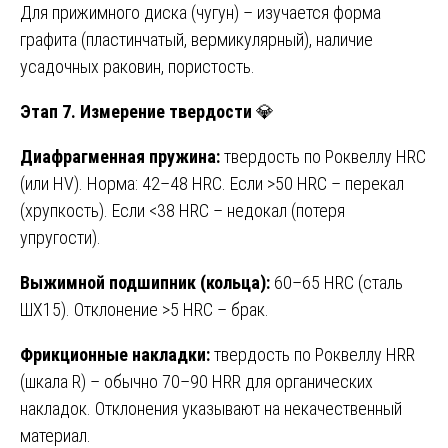
Для прижимного диска (чугун) – изучается форма
графита (пластинчатый, вермикулярный), наличие
усадочных раковин, пористость.
Этап 7. Измерение твердости
💎
Диафрагменная пружина:
твердость по Роквеллу HRC
(или HV). Норма: 42–48 HRC. Если >50 HRC – перекал
(хрупкость). Если <38 HRC – недокал (потеря
упругости).
Выжимной подшипник (кольца):
60–65 HRC (сталь
ШХ15). Отклонение >5 HRC – брак.
Фрикционные накладки:
твердость по Роквеллу HRR
(шкала R) – обычно 70–90 HRR для органических
накладок. Отклонения указывают на некачественный
материал.