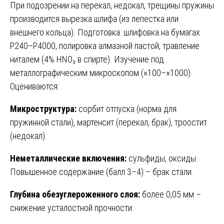
При подозрении на перекал, недокал, трещины пружины
производится вырезка шлифа (из лепестка или
внешнего кольца). Подготовка: шлифовка на бумагах
P240–P4000, полировка алмазной пастой, травление
ниталем (4% HNO₃ в спирте). Изучение под
металлографическим микроскопом (×100–×1000).
Оцениваются:
Микроструктура:
сорбит отпуска (норма для
пружинной стали), мартенсит (перекал, брак), троостит
(недокал).
Неметаллические включения:
сульфиды, оксиды.
Повышенное содержание (балл 3–4) – брак стали.
Глубина обезуглероженного слоя:
более 0,05 мм –
снижение усталостной прочности.