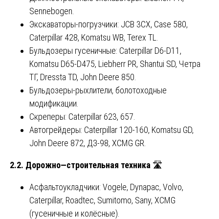
Sennebogen.
Экскаваторы-погрузчики: JCB 3CX, Case 580,
Caterpillar 428, Komatsu WB, Terex TL.
Бульдозеры гусеничные: Caterpillar D6-D11,
Komatsu D65-D475, Liebherr PR, Shantui SD, Четра
ТГ, Dressta TD, John Deere 850.
Бульдозеры-рыхлители, болотоходные
модификации.
Скреперы: Caterpillar 623, 657.
Автогрейдеры: Caterpillar 120-160, Komatsu GD,
John Deere 872, ДЗ-98, XCMG GR.
2.2.
Дорожно
—
строительная
техника
🛣️
Асфальтоукладчики: Vogele, Dynapac, Volvo,
Caterpillar, Roadtec, Sumitomo, Sany, XCMG
(гусеничные и колёсные).