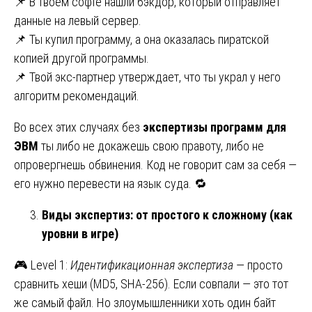
📌 В твоём софте нашли бэкдор, который отправляет
данные на левый сервер.
📌 Ты купил программу, а она оказалась пиратской
копией другой программы.
📌 Твой экс-партнер утверждает, что ты украл у него
алгоритм рекомендаций.
Во всех этих случаях без
экспертизы программ для
ЭВМ
ты либо не докажешь свою правоту, либо не
опровергнешь обвинения. Код не говорит сам за себя —
его нужно перевести на язык суда. 🔁
Виды экспертиз: от простого к сложному (как
уровни в игре)
🎮 Level 1:
Идентификационная экспертиза
— просто
сравнить хеши (MD5, SHA-256). Если совпали — это тот
же самый файл. Но злоумышленники хоть один байт