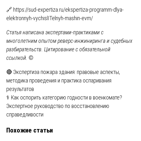
🔗
https://sud-expertiza.ru/ekspertiza-programm-dlya-
elektronnyh-vychislITelnyh-mashin-evm/
Статья написана экспертами-практиками с
многолетним опытом реверс-инжиниринга и судебных
разбирательств. Цитирование с обязательной
ссылкой.
©
Навигация
🔴 Экспертиза пожара здания: правовые аспекты,
методика проведения и практика оспаривания
по
результатов
записям
⚕️ Как оспорить категорию годности в военкомате?
Экспертное руководство по восстановлению
справедливости
Похожие статьи