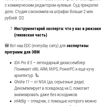
с коммерческим редактором нулевые. Суд прекратил
дело. Студия сэкономила на штрафах больше 2 млн
рублей. 😮‍💨
Инструментарий эксперта: что у нас в рюкзаке
(гиковская часть)
🎒 Вот наш EDC (everyday carry) для
экспертизы
программ для ЭВМ
:
IDA Pro 8.5
— легендарный дизассемблер.
Понимает x86, ARM, MIPS, PowerPC и ещё кучу
архитектур. 🦾
Ghidra 11
— от NSA (да, серьёзные дяди).
Декомпилирует в псевдокод на C, помогает
анализировать даже без исходников.
x64dbg
— отладчик, с помощью которого можно