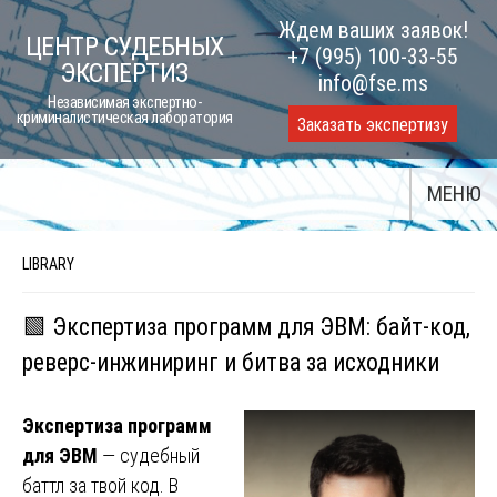
Skip
Ждем ваших заявок!
ЦЕНТР СУДЕБНЫХ
to
+7 (995) 100-33-55
ЭКСПЕРТИЗ
content
info@fse.ms
Независимая экспертно-
криминалистическая лаборатория
Заказать экспертизу
МЕНЮ
LIBRARY
🟩 Экспертиза программ для ЭВМ: байт-код,
реверс-инжиниринг и битва за исходники
Экспертиза программ
для ЭВМ
— судебный
баттл за твой код. В