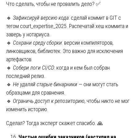
Что сделать, чтобы не провалить дело? ✅
🔹
Зафиксируй версию кода
: сделай коммит в GIT с
тегом court_expertise_2025. Распечатай хеш коммита и
заверь у нотариуса.
🔹
Сохрани среду сборки
: версии компиляторов,
линковщиков, библиотек. Это важно для исключения
артефактов.
🔹
Собери логи CI/CD
: когда и кем был собран
последний релиз.
🔹
Не удаляй старые бинарники
— они могут стать
образцами для сравнения.
🔹
Ограничь доступ к репозиторию
, чтобы никто не мог
изменить историю.
Сделал? Тогда эксперт скажет спасибо. 🙏
Частые ошибки заказчиков (наступил на