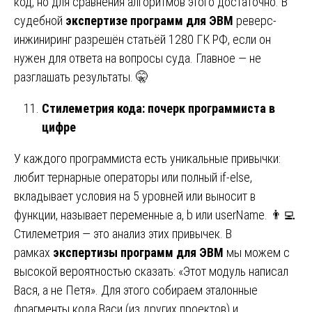
код, но для сравнения алгоритмов этого достаточно. В
судебной
экспертизе программ для ЭВМ
реверс-
инжиниринг разрешён статьёй 1280 ГК РФ, если он
нужен для ответа на вопросы суда. Главное — не
разглашать результаты. 🤫
Стилеметрия кода: почерк программиста в
цифре
У каждого программиста есть уникальные привычки:
любит тернарные операторы или полный if-else,
вкладывает условия на 5 уровней или выносит в
функции, называет переменные a, b или userName. 👨‍💻
Стилеметрия — это анализ этих привычек. В
рамках
экспертизы программ для ЭВМ
мы можем с
высокой вероятностью сказать: «Этот модуль написал
Вася, а не Петя». Для этого собираем эталонные
фрагменты кода Васи (из других проектов) и