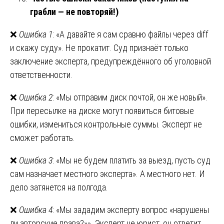
грабли — не повторяй!)
❌
Ошибка 1
: «А давайте я сам сравню файлы через diff
и скажу суду». Не прокатит. Суд признаёт только
заключение эксперта, предупреждённого об уголовной
ответственности.
❌
Ошибка 2
: «Мы отправим диск почтой, он же новый».
При пересылке на диске могут появиться битовые
ошибки, измениться контрольные суммы. Эксперт не
сможет работать.
❌
Ошибка 3
: «Мы не будем платить за выезд, пусть суд
сам назначает местного эксперта». А местного нет. И
дело затянется на полгода.
❌
Ошибка 4
: «Мы зададим эксперту вопрос «нарушены
ли авторские права?»». Эксперт не юрист, он ответит