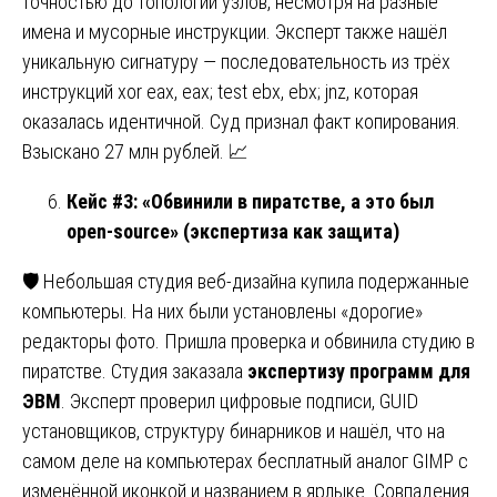
точностью до топологии узлов, несмотря на разные
имена и мусорные инструкции. Эксперт также нашёл
уникальную сигнатуру — последовательность из трёх
инструкций xor eax, eax; test ebx, ebx; jnz, которая
оказалась идентичной. Суд признал факт копирования.
Взыскано 27 млн рублей. 📈
Кейс #3: «Обвинили в пиратстве, а это был
open-source» (экспертиза как защита)
🛡️ Небольшая студия веб-дизайна купила подержанные
компьютеры. На них были установлены «дорогие»
редакторы фото. Пришла проверка и обвинила студию в
пиратстве. Студия заказала
экспертизу программ для
ЭВМ
. Эксперт проверил цифровые подписи, GUID
установщиков, структуру бинарников и нашёл, что на
самом деле на компьютерах бесплатный аналог GIMP с
изменённой иконкой и названием в ярлыке. Совпадения