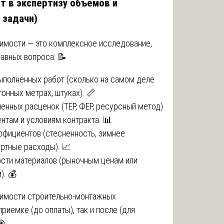
ит в экспертизу объемов и
 задачи)
имости — это комплексное исследование,
лавных вопроса: 📝
ыполненных работ (сколько на самом деле
огонных метрах, штуках). 📏
енных расценок (ТЕР, ФЕР, ресурсный метод)
там и условиям контракта. 📊
фициентов (стесненность, зимнее
ртные расходы). 📈
сти материалов (рыночным ценам или
). 💰
оимости строительно-монтажных
приемке (до оплаты), так и после (для
🎯