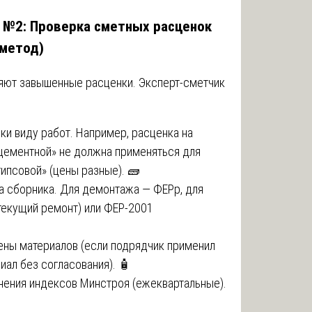
а №2: Проверка сметных расценок
 метод)
яют завышенные расценки. Эксперт-сметчик
ки виду работ. Например, расценка на
цементной» не должна применяться для
гипсовой» (цены разные). 🧱
а сборника. Для демонтажа — ФЕРр, для
текущий ремонт) или ФЕР-2001
ены материалов (если подрядчик применил
иал без согласования). 🧴
нения индексов Минстроя (ежеквартальные).