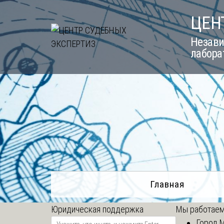
Skip
ЦЕН
to
content
Незави
лабора
Главная
Юридическая поддержка
Мы работаем
Город 