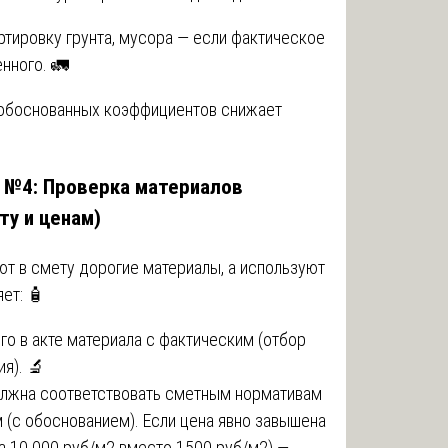
тировку грунта, мусора — если фактическое
нного. 🚛
еобоснованных коэффициентов снижает
а №4: Проверка материалов
ту и ценам)
т в смету дорогие материалы, а используют
ет: 🧴
го в акте материала с фактическим (отбор
я). 🔬
олжна соответствовать сметным нормативам
 (с обоснованием). Если цена явно завышена
за 10 000 руб/м2 вместо 1500 руб/м2) —