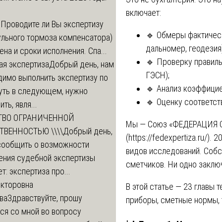
включает:
м
Проводите ли Вы экспертизу
🔹 Обмеры фактичес
ульного тормоза компенсатора)
дальномер, геодезия)
ена и сроки исполнения. Спа...
🔹 Проверку правиль
ая экспертиза
Добрый день, нам
ГЭСН);
димо выполнить экспертизу по
🔹 Анализ коэффицие
уть в следующем, нужно
🔹 Оценку соответст
ть, явля...
ТВО ОГРАНИЧЕННОЙ
Мы — Союз «ФЕДЕРАЦИЯ
ТВЕННОСТЬЮ \\\\
Добрый день,
(
https://fedexpertiza.ru/
). 2
сообщить о возможности
видов исследований. Собс
ения судебной экспертизы
сметчиков. Ни одно заклю
т: экспертиза про...
икторовна
В этой статье — 23 главы 
ва
Здравствуйте, прошу
приборы, сметные нормы, 
ся со мной во вопросу