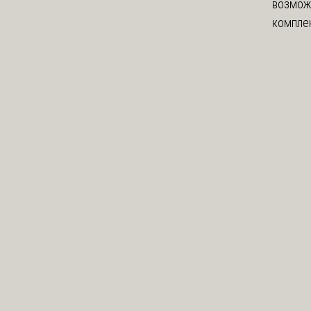
возмож
комплек