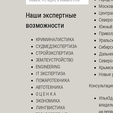
Москов
Центра
Наши экспертные
Северо
возможности
Южный 
Привол
КРИМИНАЛИСТИКА
Уральск
СУДМЕДЭКСПЕРТИЗА
Сибирс
СТРОЙЭКСПЕРТИЗА
Дальне
ЗЕМЛЕУСТРОЙСТВО
Северо
ENGINEERING
Крымск
IT ЭКСПЕРТИЗА
Новые 
ПОЖАРОТЕХНИКА
Консультация
АВТОТЕХНИКА
О Ц Е Н К А
Илья
Зд
ЭКОНОМИКА
владел
ЛИНГВИСТИКА
на перв