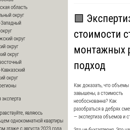
ская область
льный округ
🟩 Эксперти
-Западный
округ
стоимости с
жский округ
ий округ
монтажных р
кий округ
восточный
подход
-Кавказский
ий округ
Как доказать, что объемы
регионы
завышены, а стоимость
 эксперта
необоснованна? Как
разобраться в дебрях сме
равствуйте, являюсь
— экспертиза объемов и с
ьцем однокомнатной квартиры
ом этаже с августа 2023 года.
Это не бухгалтерия. Это н