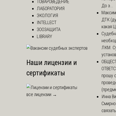
ТОВАРОВЕДЕНИЕ
До э...
ЛАБОРАТОРИЯ
Макси
ЭКОЛОГИЯ
ДТК (д
INTELLECT
какая Ц
ЗООЗАЩИТА
Судебн
LIBRARY
необхо
ЛКМ. С
установи
Наши лицензии и
ОБЩЕС
ОТВЕТС
сертификаты
прошу 
провед
(предме
все лицензии →
Инна В
Смирно
связать