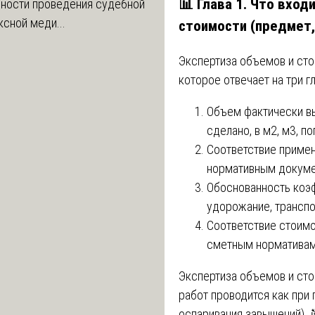
📊 Глава 1. Что вход
ности проведения судебной
сной меди...
стоимости (предмет,
Экспертиза объемов и сто
которое отвечает на три г
Объем фактически в
сделано, в м2, м3, п
Соответствие примен
нормативным докумен
Обоснованность коэф
удорожание, транспо
Соответствие стоимо
сметным нормативам
Экспертиза объемов и ст
работ проводится как при 
оспаривания завышений). 