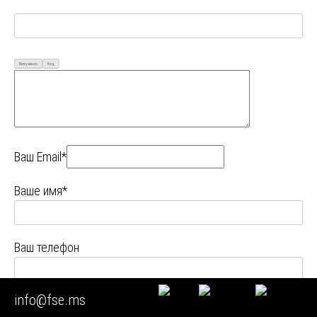
Визуально
Код
Ваш Email*
Ваше имя*
Ваш телефон
info@fse.ms
Ваш город