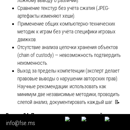
ложному выводу о различии).
Сравнение текстур без учёта сжатия (JPEG-
артефакты изменяют хеши).
Применение общих компьютерно-технических
методик к играм без учёта специфики игровых
движков.
Отсутствие анализа цепочки хранения объектов
(chain of custody) — невозможность подтвердить
неизменность.
Выход за пределы компетенции (эксперт делает
правовые выводы о нарушении авторских прав).
Научные рекомендации: использовать как
минимум две независимые методики, проводить
слепой анализ, документировать каждый шаг. 📝
Раздел 24. Перспективы развития научной
info@fse.ms
дисциплины