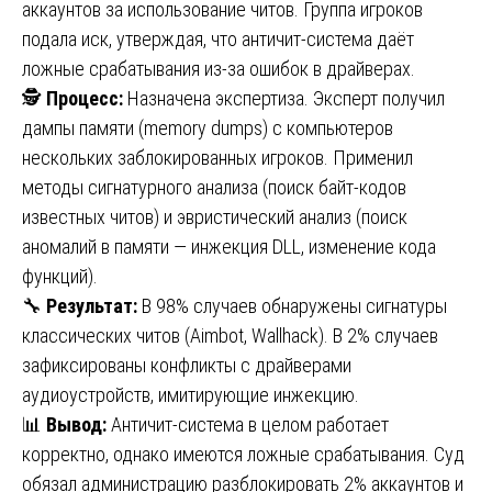
аккаунтов за использование читов. Группа игроков
подала иск, утверждая, что античит-система даёт
ложные срабатывания из-за ошибок в драйверах.
🕵️
Процесс:
Назначена экспертиза. Эксперт получил
дампы памяти (memory dumps) с компьютеров
нескольких заблокированных игроков. Применил
методы сигнатурного анализа (поиск байт-кодов
известных читов) и эвристический анализ (поиск
аномалий в памяти — инжекция DLL, изменение кода
функций).
🔧
Результат:
В 98% случаев обнаружены сигнатуры
классических читов (Aimbot, Wallhack). В 2% случаев
зафиксированы конфликты с драйверами
аудиоустройств, имитирующие инжекцию.
📊
Вывод:
Античит-система в целом работает
корректно, однако имеются ложные срабатывания. Суд
обязал администрацию разблокировать 2% аккаунтов и