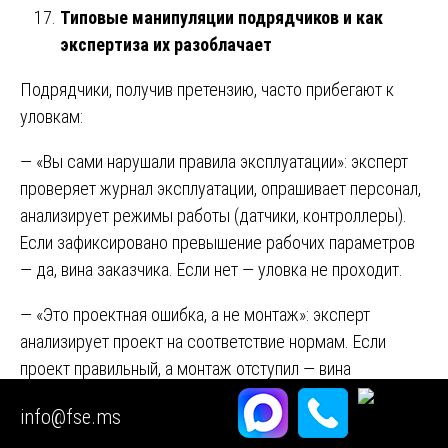
Типовые манипуляции подрядчиков и как
экспертиза их разоблачает
Подрядчики, получив претензию, часто прибегают к
уловкам:
— «Вы сами нарушали правила эксплуатации»: эксперт
проверяет журнал эксплуатации, опрашивает персонал,
анализирует режимы работы (датчики, контроллеры).
Если зафиксировано превышение рабочих параметров
— да, вина заказчика. Если нет — уловка не проходит.
— «Это проектная ошибка, а не монтаж»: эксперт
анализирует проект на соответствие нормам. Если
проект правильный, а монтаж отступил — вина
подрядчика. Если в проекте ошибка — вина
info@fse.ms
проектировщика (но подрядчик, принимая работу,