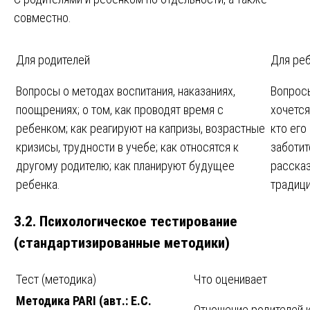
совместно.
Для родителей
Для ре
Вопросы о методах воспитания, наказаниях,
Вопросы
поощрениях; о том, как проводят время с
хочется
ребенком; как реагируют на капризы, возрастные
кто его
кризисы, трудности в учебе; как относятся к
заботит
другому родителю; как планируют будущее
расска
ребенка.
традици
3.2. Психологическое тестирование
(стандартизированные методики)
Тест (методика)
Что оценивает
Методика PARI (авт.: Е.С.
Отношение родителей к