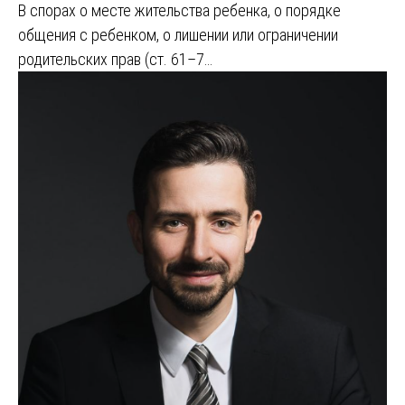
В спорах о месте жительства ребенка, о порядке
общения с ребенком, о лишении или ограничении
родительских прав (ст. 61–7…