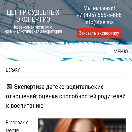
Skip
Мы на связи!
ЦЕНТР СУДЕБНЫХ
to
+7 (495) 666-5-666
ЭКСПЕРТИЗ
content
info@fse.ms
Независимая экспертно-
криминалистическая лаборатория
Заказать экспертизу
МЕНЮ
LIBRARY
🟩 Экспертиза детско-родительских
отношений: оценка способностей родителей
к воспитанию
В спорах о
месте