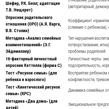
Шефер, Р.К. Белл; адаптация
(авторитарный, демокр
Т.В. Нещерет)
Опросник родительского
Коэффициент «принятие
отношения (ОРО) (А.Я. Варга,
(слияние с ребенком), 
В.В. Столин)
Методика «Анализ семейных
Тип нарушения воспита
взаимоотношений» (Э.Г.
потворствование, игно
Эйдемиллер)
проблемы родителей.
16-факторный личностный
Личностные черты: эмо
опросник Кеттелла (форма С)
подозрительность, нор
Тест «Рисунок семьи» (для
Восприятие ребенком с
ребенка и взрослого)
конфликтности, тревож
Тест «Кинетический рисунок
Динамика семейных от
семьи» (КРС)
Методика «Два дома» (для
Эмоциональное предпоч
детей)