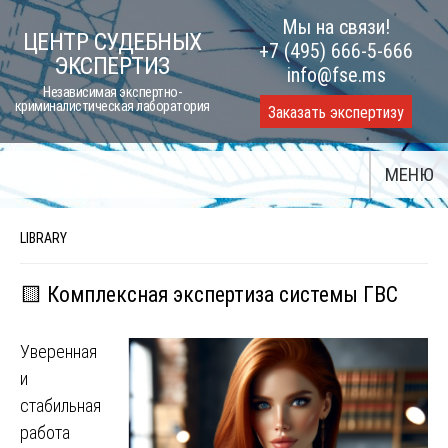
Skip
Мы на связи!
ЦЕНТР СУДЕБНЫХ
to
+7 (495) 666-5-666
ЭКСПЕРТИЗ
content
info@fse.ms
Независимая экспертно-
криминалистическая лаборатория
Заказать экспертизу
МЕНЮ
LIBRARY
🟨 Комплексная экспертиза системы ГВС
Уверенная
и
стабильная
работа