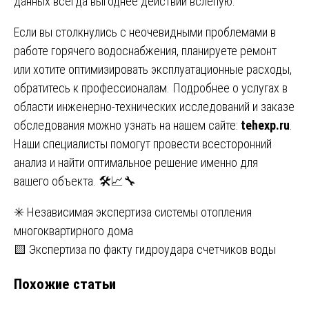
данных всегда выгоднее действий вслепую.
Если вы столкнулись с неочевидными проблемами в
работе горячего водоснабжения, планируете ремонт
или хотите оптимизировать эксплуатационные расходы,
обратитесь к профессионалам. Подробнее о услугах в
области инженерно-технических исследований и заказе
обследования можно узнать на нашем сайте:
tehexp.ru
.
Наши специалисты помогут провести всесторонний
анализ и найти оптимальное решение именно для
вашего объекта. 🛠️📈🔧
Навигация
✳️ Независимая экспертиза системы отопления
многоквартирного дома
по
🟨 Экспертиза по факту гидроудара счетчиков воды
записям
Похожие статьи