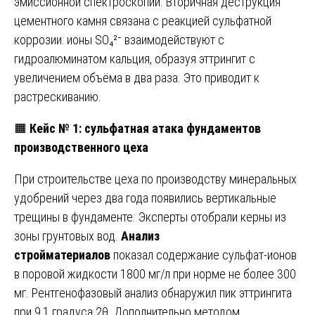
эмиссионной спектроскопии. Вторичная деструкция
цементного камня связана с реакцией сульфатной
коррозии: ионы SO₄²⁻ взаимодействуют с
гидроалюминатом кальция, образуя эттрингит с
увеличением объёма в два раза. Это приводит к
растрескиванию.
🟧
Кейс № 1: сульфатная атака фундаментов
производственного цеха
При строительстве цеха по производству минеральных
удобрений через два года появились вертикальные
трещины в фундаменте. Эксперты отобрали керны из
зоны грунтовых вод.
Анализ
стройматериалов
показал содержание сульфат-ионов
в поровой жидкости 1800 мг/л при норме не более 300
мг. Рентгенофазовый анализ обнаружил пик эттрингита
при 9,1 градуса 2θ. Дополнительно методом