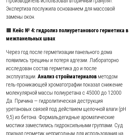
Производитель использовал вторичный гранулят.
Экспертиза послужила основанием для массовой
замены окон.
🟧
Кейс № 4: гидролиз полиуретанового герметика в
межпанельных швах
Через год после герметизации панельного дома
появились трещины и потеря адгезии. Лабораторно
исследован состав герметика до и после
эксплуатации.
Анализ стройматериалов
методом
гель-проникающей хроматографии показал снижение
молекулярной массы полиуретана с 45000 до 12000
Да. Причина — гидролитическая деструкция
уретановых связей под действием щелочной влаги (pH
9,5) из бетона. Формальдегидные ароматические
мостики заместились гидроксильными группами. Суд
признал герметик непригодным для использования на