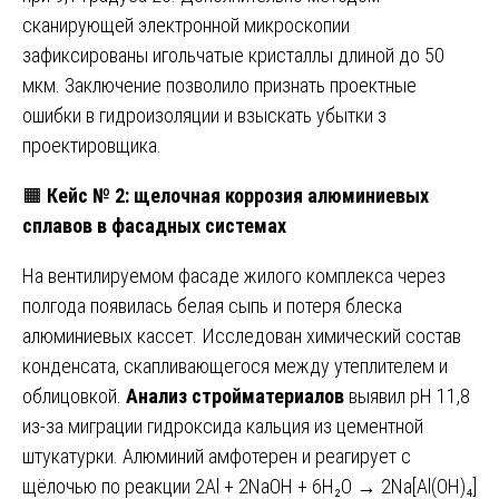
сканирующей электронной микроскопии
зафиксированы игольчатые кристаллы длиной до 50
мкм. Заключение позволило признать проектные
ошибки в гидроизоляции и взыскать убытки з
проектировщика.
🟧
Кейс № 2: щелочная коррозия алюминиевых
сплавов в фасадных системах
На вентилируемом фасаде жилого комплекса через
полгода появилась белая сыпь и потеря блеска
алюминиевых кассет. Исследован химический состав
конденсата, скапливающегося между утеплителем и
облицовкой.
Анализ стройматериалов
выявил pH 11,8
из-за миграции гидроксида кальция из цементной
штукатурки. Алюминий амфотерен и реагирует с
щёлочью по реакции 2Al + 2NaOH + 6H₂O → 2Na[Al(OH)₄]