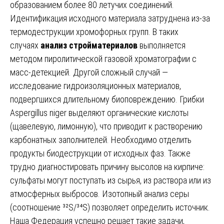
образованием более 80 летучих соединений.
Идентификация исходного материала затруднена из-за
термодеструкции хромофорных групп. В таких
случаях
анализ стройматериалов
выполняется
методом пиролитической газовой хроматографии с
масс-детекцией. Другой сложный случай —
исследование гидроизоляционных материалов,
подвергшихся длительному биоповреждению. Грибки
Aspergillus niger выделяют органические кислоты
(щавелевую, лимонную), что приводит к растворению
карбонатных заполнителей. Необходимо отделить
продукты биодеструкции от исходных фаз. Также
трудно диагностировать причину высолов на кирпиче:
сульфаты могут поступать из сырья, из раствора или из
атмосферных выбросов. Изотопный анализ серы
(соотношение ³²S/³⁴S) позволяет определить источник.
Наша Федерация успешно решает такие задачи,