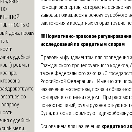
ть, явля...
помощи экспертов, которые на основе на
ТВО
выводы, ложащиеся в основу судебного ак
ИЧЕННОЙ
заключения в кредитных спорах трудно пе
СТВЕННОСТЬЮ
рый день, прошу
🟧
Нормативно-правовое регулирование
ть о
исследований по кредитным спорам
ности
ения судебной
Правовым фундаментом для проведения э
изы (предмет:
Гражданского процессуального кодекса, 
иза про...
также Федерального закона «О государст
икторовна
Российской Федерации». Именно эти нор
ва
Здравствуйте,
назначения экспертизы, права и обязаннос
вязаться со
критерии его оценки судом. При рассмот
о вопросу
правоотношений, суды руководствуются 
ности
Суда, которые формируют единообразную
ения судебной
Основанием для назначения
кредитная э
сной меди...