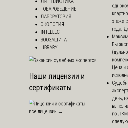
ЛИНГВИСТИКА
одноко
ТОВАРОВЕДЕНИЕ
кварти
ЛАБОРАТОРИЯ
этаже с
ЭКОЛОГИЯ
года. До
INTELLECT
Макси
ЗООЗАЩИТА
Вы экс
LIBRARY
(дульно
компенс
Цена и 
Наши лицензии и
исполне
Судебн
сертификаты
экспер
день, 
выполни
все лицензии →
по ЛКМ.
следую