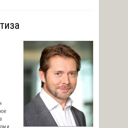
тиза
и
ное
а.
ом и