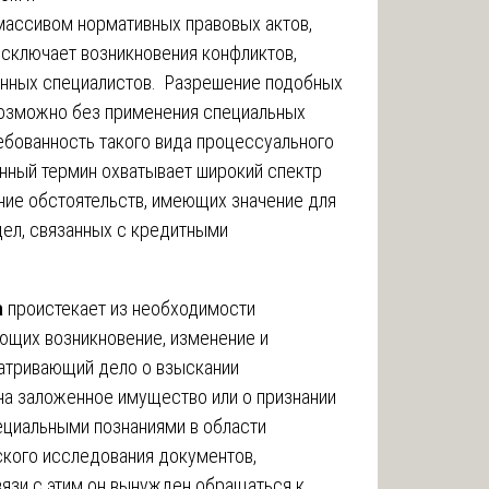
массивом нормативных правовых актов,
исключает возникновения конфликтов,
нных специалистов. Разрешение подобных
возможно без применения специальных
ебованность такого вида процессуального
нный термин охватывает широкий спектр
ние обстоятельств, имеющих значение для
дел, связанных с кредитными
а
проистекает из необходимости
ющих возникновение, изменение и
атривающий дело о взыскании
на заложенное имущество или о признании
ециальными познаниями в области
ского исследования документов,
вязи с этим он вынужден обращаться к