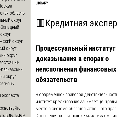
LIBRARY
Москва
ская область
льный округ
🟥Кредитная экспер
-Западный
округ
жский округ
Процессуальный институт
ий округ
кий округ
доказывания в спорах о
восточный
неисполнении финансовых
-Кавказский
ий округ
обязательств
регионы
В современной правовой действительност
 эксперта
институт кредитования занимает централь
равствуйте,
место в системе обязательственного прав
ь владельцем
Отношения, возникающие между заемщик