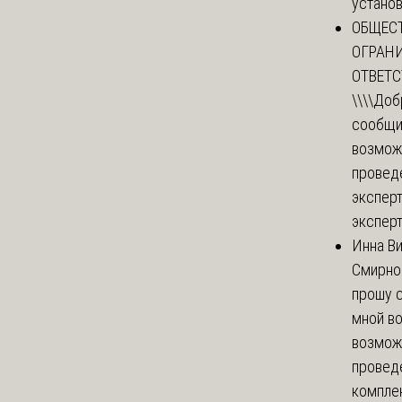
установи
ОБЩЕС
ОГРАН
ОТВЕТ
\\\\
Доб
сообщи
возмож
провед
эксперт
эксперт
Инна В
Смирно
прошу с
мной в
возмож
провед
комплек