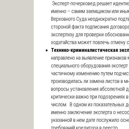
Эксперт-почерковед решает идентиф
именно – самим заемщиком или иным
Верховного Суда неоднократно подтв
стороной факта подписания договора
экспертизу для проверки обоснован
ходатайства может повлечь отмену 
Технико-криминалистическая экс
направлено на выявление признаков
специального оборудования эксперт 
частичному изменению путем подчистк
производилась ли замена листов в 
вопросы установления абсолютной да
критически важно при подозрениях в
числом. В одном из показательных 
именно заключение эксперта о несоо
указанной в нем дате послужило осн
требований кредитора в реестр.