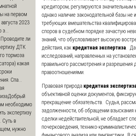
мнатной
кредитором, регулируются значительным 
ры на первом
однако наличие законодательной базы не 
 августа 2023
требующих вмешательства квалифицирова
 э...
споров в судебном порядке зачастую не
м
Проводите ли
знаний, что обусловливает высокую востр
пертизу ДТК
действия, как
кредитная экспертиза
. Да
го тормоза
исследований, направленных на установле
атора) какая
правильного рассмотрения и разрешения 
сроки
правоотношениями.
ния. Спа...
Правовая природа
кредитная экспертиз
ая
объективной оценки документов, фиксиру
тиза
Добрый
прекращение обязательств. Судья, рассм
нам необходимо
задолженности, об обращении взыскания 
ть экспертизу
сделки недействительной, не обладает сп
 Суть в
почерковедения, технико-криминалистиче
щем, нужно
финансового анализа или лингвистики. В с