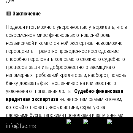
дне.
🟥
Заключение
Подводя итог, можно с уверенностью утверждать, что в
современном мире финансовых отношений роль
независимой и компетентной экспертизы невозможно
переоценить. Грамотно проведенное исследование
способно переломить ход самого сложного судебного
процесса, защитить добросовестного заемщика от
непомерных требований кредитора и, наоборот, помочь
банку доказать факт мошенничества или злостного
уклонения от погашения долга.
Судебно-финансовая
кредитная экспертиза
является тем самым ключом,
который отпирает дверь к истине, скрытую за
сложными бухгалтерскими проводками и запутанными
финансовыми схемами.
info@fse.ms