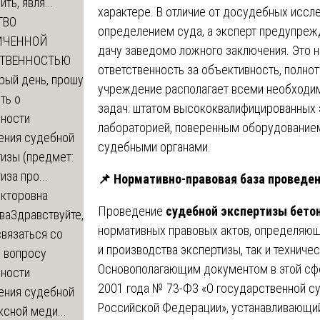
ть, явля...
характере. В отличие от досудебных иссл
ТВО
определением суда, а эксперт предупрежд
ИЧЕННОЙ
дачу заведомо ложного заключения. Это 
СТВЕННОСТЬЮ
ответственность за объективность, полно
рый день, прошу
учреждение располагает всеми необходи
ть о
задач: штатом высококвалифицированных 
ности
лабораторией, поверенным оборудованием
ения судебной
судебными органами.
изы (предмет:
иза про...
📌
Нормативно-правовая база проведен
икторовна
Проведение
судебной экспертизы бето
ва
Здравствуйте,
нормативных правовых актов, определяющ
вязаться со
и производства экспертизы, так и техниче
о вопросу
Основополагающим документом в этой сфе
ности
2001 года № 73-ФЗ «О государственной с
ения судебной
Российской Федерации», устанавливающий
сной меди...