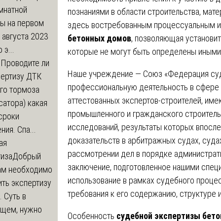
мнатной
познаниями в области строительства, мат
ры на первом
здесь востребованным процессуальным и
 августа 2023
бетонных домов
, позволяющая установи
 э...
которые не могут быть определены иными
м
Проводите ли
Наше учреждение — Союз «Федерация суд
пертизу ДТК
профессиональную деятельность в сфере 
го тормоза
аттестованных экспертов-строителей, име
атора) какая
промышленного и гражданского строитель
сроки
исследований, результаты которых впосле
ния. Спа...
доказательств в арбитражных судах, суда
ая
рассмотрении дел в порядке администрат
тиза
Добрый
заключение, подготовленное нашими специ
нам необходимо
использование в рамках судебного проце
ть экспертизу
требования к его содержанию, структуре 
 Суть в
щем, нужно
Особенность
судебной экспертизы бет