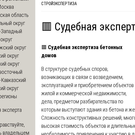
СТРОЙЭКСПЕРТИЗА
Москва
ская область
льный округ
🟥 Судебная экспер
-Западный
округ
🟥
Судебная экспертиза бетонных
жский округ
домов
ий округ
кий округ
В структуре судебных споров,
восточный
возникающих в связи с возведением,
-Кавказский
эксплуатацией и приобретением объектов
ий округ
жилой и коммерческой недвижимости,
регионы
дела, предметом разбирательства по
которым выступают здания из бетона и ж
 эксперта
Сложность конструктивных решений, мног
равствуйте,
высокая стоимость объектов и длительны
ь владельцем
необходимость привлечения к участию в 