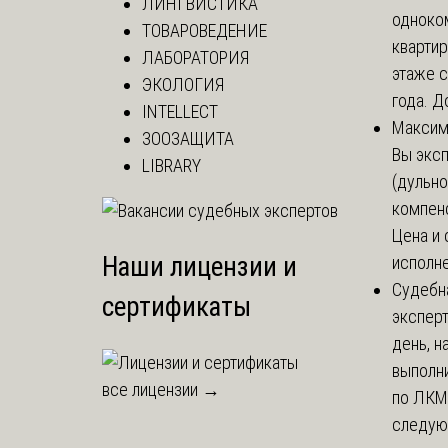
ЛИНГВИСТИКА
одноко
ТОВАРОВЕДЕНИЕ
кварти
ЛАБОРАТОРИЯ
этаже с
ЭКОЛОГИЯ
года. До
INTELLECT
Макси
ЗООЗАЩИТА
Вы экс
LIBRARY
(дульно
компенс
Цена и 
Наши лицензии и
исполне
Судебн
сертификаты
экспер
день, 
выполни
все лицензии →
по ЛКМ.
следую