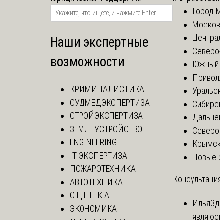
Город 
Москов
Центра
Наши экспертные
Северо
возможности
Южный 
Привол
КРИМИНАЛИСТИКА
Уральск
СУДМЕДЭКСПЕРТИЗА
Сибирс
СТРОЙЭКСПЕРТИЗА
Дальне
ЗЕМЛЕУСТРОЙСТВО
Северо
ENGINEERING
Крымск
IT ЭКСПЕРТИЗА
Новые 
ПОЖАРОТЕХНИКА
Консультация
АВТОТЕХНИКА
О Ц Е Н К А
Илья
Зд
ЭКОНОМИКА
являюс