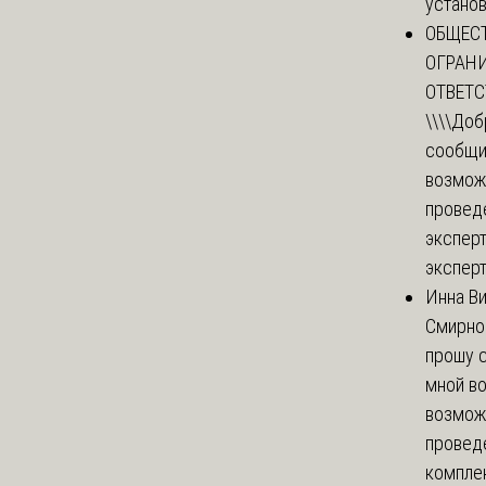
установи
ОБЩЕС
ОГРАН
ОТВЕТ
\\\\
Доб
сообщи
возмож
провед
эксперт
эксперт
Инна В
Смирно
прошу с
мной в
возмож
провед
комплек