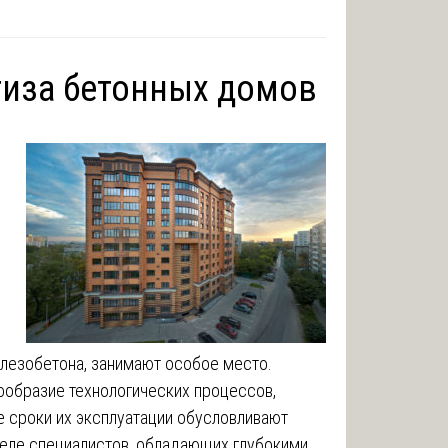
тиза бетонных домов
елезобетона, занимают особое место.
ообразие технологических процессов,
е сроки их эксплуатации обусловливают
деле специалистов, обладающих глубокими