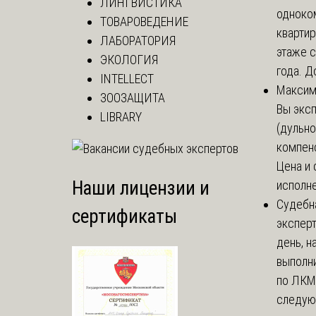
ЛИНГВИСТИКА
одноко
ТОВАРОВЕДЕНИЕ
кварти
ЛАБОРАТОРИЯ
этаже с
ЭКОЛОГИЯ
года. До
INTELLECT
Макси
ЗООЗАЩИТА
Вы экс
LIBRARY
(дульно
компенс
Цена и 
Наши лицензии и
исполне
Судебн
сертификаты
экспер
день, 
выполни
по ЛКМ.
следую