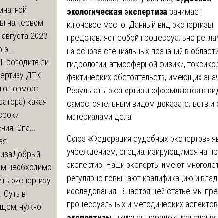
мнатной
экологическая экспертиза
занимает
ры на первом
ключевое место. Данный вид экспертизы
 августа 2023
представляет собой процессуально регла
 э...
на основе специальных познаний в области
м
Проводите ли
гидрологии, атмосферной физики, токсико
пертизу ДТК
фактических обстоятельств, имеющих знач
го тормоза
Результаты экспертизы оформляются в вид
атора) какая
самостоятельным видом доказательств и 
сроки
материалами дела.
ния. Спа...
Союз «Федерация судебных экспертов» я
ая
учреждением, специализирующимся на пр
тиза
Добрый
экспертиз. Наши эксперты имеют многолет
нам необходимо
регулярно повышают квалификацию и вла
ть экспертизу
исследования. В настоящей статье мы пр
 Суть в
процессуальных и методических аспекто
щем, нужно
экспертизы
, включая порядок назначения