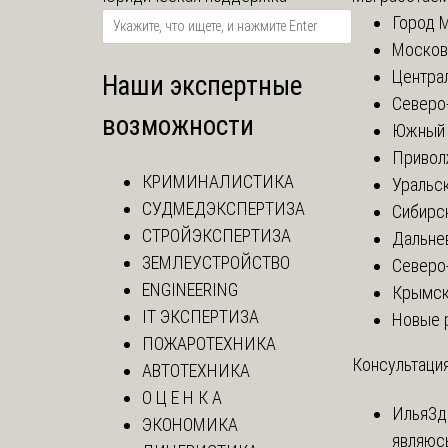
Город 
Москов
Центра
Наши экспертные
Северо
возможности
Южный 
Привол
КРИМИНАЛИСТИКА
Уральск
СУДМЕДЭКСПЕРТИЗА
Сибирс
СТРОЙЭКСПЕРТИЗА
Дальне
ЗЕМЛЕУСТРОЙСТВО
Северо
ENGINEERING
Крымск
IT ЭКСПЕРТИЗА
Новые 
ПОЖАРОТЕХНИКА
Консультация
АВТОТЕХНИКА
О Ц Е Н К А
Илья
Зд
ЭКОНОМИКА
являюс