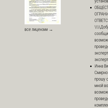
установи
ОБЩЕС
ОГРАН
ОТВЕТ
\\\\
Доб
все лицензии →
сообщи
возмож
провед
эксперт
эксперт
Инна В
Смирно
прошу с
мной в
возмож
провед
комплек