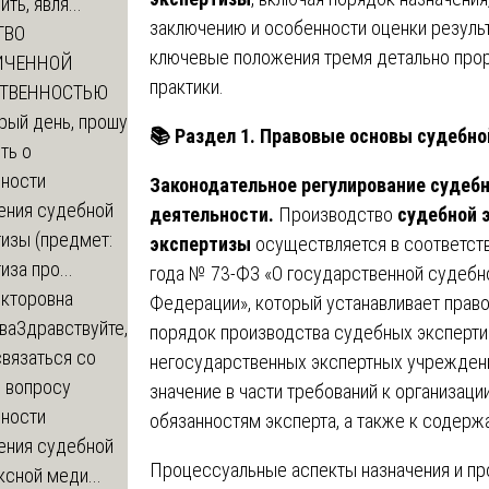
ть, явля...
заключению и особенности оценки резуль
ТВО
ключевые положения тремя детально прор
ИЧЕННОЙ
практики.
СТВЕННОСТЬЮ
рый день, прошу
📚
Раздел 1. Правовые основы судебно
ть о
ности
Законодательное регулирование судеб
ения судебной
деятельности.
Производство
судебной 
изы (предмет:
экспертизы
осуществляется в соответст
иза про...
года № 73-ФЗ «О государственной судебн
икторовна
Федерации», который устанавливает право
ва
Здравствуйте,
порядок производства судебных эксперти
вязаться со
негосударственных экспертных учрежден
о вопросу
значение в части требований к организаци
ности
обязанностям эксперта, а также к содер
ения судебной
Процессуальные аспекты назначения и пр
сной меди...