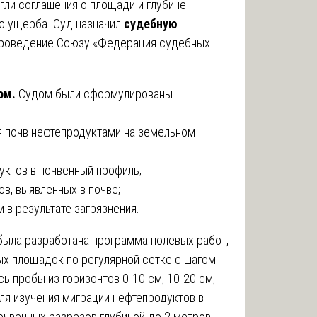
гли соглашения о площади и глубине
го ущерба. Суд назначил
судебную
 проведение Союзу «Федерация судебных
ом.
Судом были сформулированы
я почв нефтепродуктами на земельном
уктов в почвенный профиль;
в, выявленных в почве;
 в результате загрязнения.
ыла разработана программа полевых работ,
х площадок по регулярной сетке с шагом
ь пробы из горизонтов 0-10 см, 10-20 см,
Для изучения миграции нефтепродуктов в
чвенных разрезов глубиной до 2 метров.