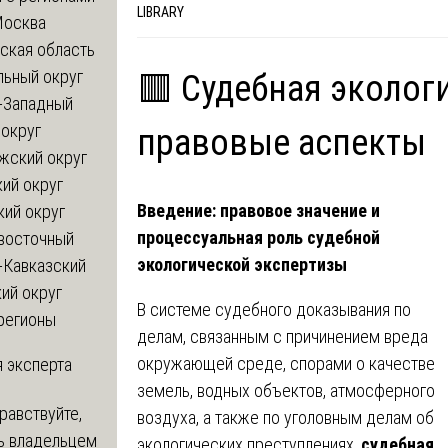
LIBRARY
Москва
ская область
льный округ
🟥 Судебная эколог
-Западный
округ
правовые аспекты
жский округ
ий округ
Введение: правовое значение и
кий округ
процессуальная роль судебной
восточный
экологической экспертизы
-Кавказский
ий округ
В системе судебного доказывания по
регионы
делам, связанным с причинением вреда
окружающей среде, спорами о качестве
 эксперта
земель, водных объектов, атмосферного
равствуйте,
воздуха, а также по уголовным делам об
ь владельцем
экологических преступлениях,
судебная