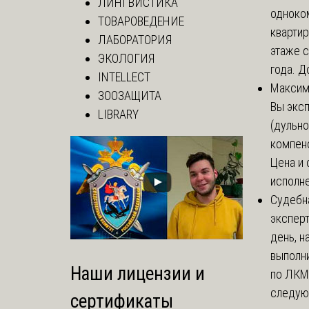
ЛИНГВИСТИКА
одноко
ТОВАРОВЕДЕНИЕ
кварти
ЛАБОРАТОРИЯ
этаже с
ЭКОЛОГИЯ
года. До
INTELLECT
Макси
ЗООЗАЩИТА
Вы экс
LIBRARY
(дульно
компенс
Цена и 
исполне
Судебн
экспер
день, 
выполни
Наши лицензии и
по ЛКМ.
следую
сертификаты