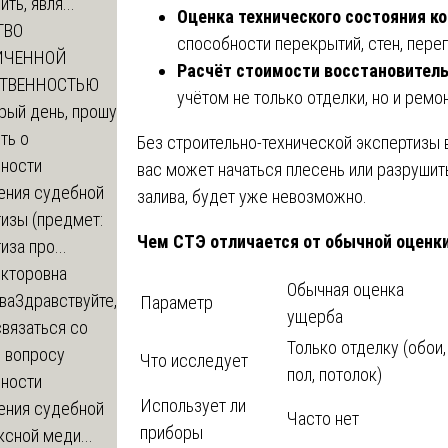
ть, явля...
Оценка технического состояния к
ТВО
способности перекрытий, стен, пере
ИЧЕННОЙ
Расчёт стоимости восстановител
СТВЕННОСТЬЮ
учётом не только отделки, но и ремо
рый день, прошу
ть о
Без строительно-технической экспертизы 
ности
вас может начаться плесень или разрушить
ения судебной
залива, будет уже невозможно.
изы (предмет:
Чем СТЭ отличается от обычной оценк
иза про...
икторовна
Обычная оценка
ва
Здравствуйте,
Параметр
ущерба
вязаться со
Только отделку (обои,
о вопросу
Что исследует
пол, потолок)
ности
Использует ли
ения судебной
Часто нет
приборы
сной меди...