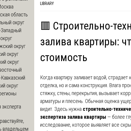
LIBRARY
Москва
ская область
льный округ
🟥 Строительно-тех
-Западный
округ
залива квартиры: чт
жский округ
ий округ
стоимость
кий округ
восточный
Когда квартиру заливает водой, страдает 
-Кавказский
отделка, но и сама конструкция. Влага про
ий округ
стяжку, стены, перекрытия, вызывает кор
регионы
арматуры и плесень. Обычная оценка ущер
 эксперта
видит. Здесь нужна
строительно-технич
экспертиза залива квартиры
— более гл
равствуйте,
исследование, которое выявляет все скр
ь владельцем