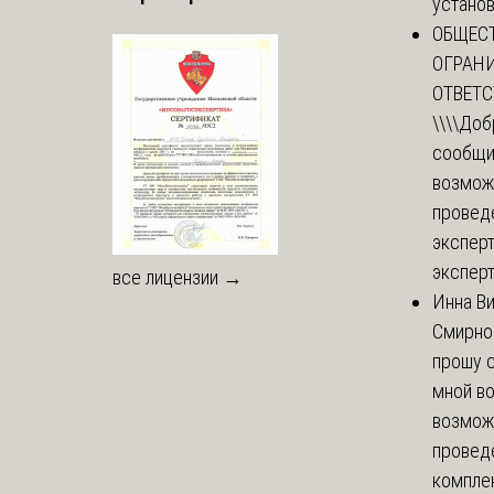
установи
ОБЩЕС
ОГРАН
ОТВЕТ
\\\\
Доб
сообщи
возмож
провед
эксперт
эксперт
все лицензии →
Инна В
Смирно
прошу с
мной в
возмож
провед
комплек