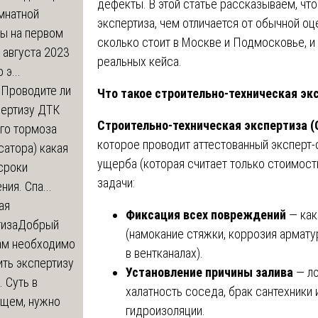
дефекты. В этой статье рассказываем, что
мнатной
экспертиза, чем отличается от обычной оц
ры на первом
сколько стоит в Москве и Подмосковье, и
 августа 2023
реальных кейса.
 э...
м
Проводите ли
Что такое строительно-техническая эк
пертизу ДТК
Строительно-техническая экспертиза (
го тормоза
которое проводит аттестованный эксперт-с
атора) какая
ущерба (которая считает только стоимост
сроки
задачи:
ния. Спа...
ая
Фиксация всех повреждений
— как
тиза
Добрый
(намокание стяжки, коррозия армату
нам необходимо
в вентканалах).
ть экспертизу
Установление причины залива
— ло
 Суть в
халатность соседа, брак сантехник
щем, нужно
гидроизоляции.