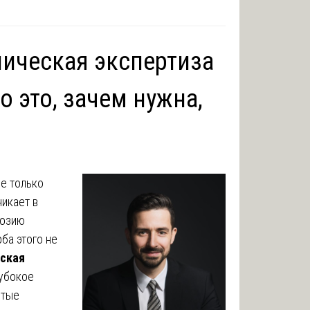
ническая экспертиза
о это, зачем нужна,
не только
никает в
розию
ба этого не
еская
убокое
ытые