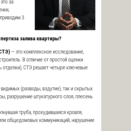
 это за
енки,
 приводим 3
спертиза залива квартиры?
СТЭ)
— это комплексное исследование,
троитель. В отличие от простой оценки
ь отделки), СТЭ решает четыре ключевые
 видимых (разводы, вздутие), так и скрытых
ры, разрушение штукатурного слоя, плесень
пнувшая труба, прохудившаяся кровля,
и или общедомовых коммуникаций, нарушение