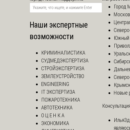
Город 
Москов
Центра
Наши экспертные
Северо
возможности
Южный 
Привол
КРИМИНАЛИСТИКА
Уральск
СУДМЕДЭКСПЕРТИЗА
Сибирс
СТРОЙЭКСПЕРТИЗА
Дальне
ЗЕМЛЕУСТРОЙСТВО
Северо
ENGINEERING
Крымск
IT ЭКСПЕРТИЗА
Новые 
ПОЖАРОТЕХНИКА
Консультация
АВТОТЕХНИКА
О Ц Е Н К А
Илья
Зд
ЭКОНОМИКА
являюс