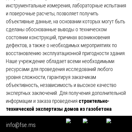
инструментальные измерения, лабораторные испытания
и поверочные расчеты, позволяет получить
объективные данные, на основании которых могут быть
сделаны обоснованные выводы о техническом
состоянии конструкций, причинах возникновения
дефектов, а также о необходимых мероприятиях по
восстановлению эксплуатационной пригодности здания.
Наше учреждение обладает всеми необходимыми
ресурсами для проведения исследований любого
уровня сложности, гарантируя заказчикам
объективность, независимость и высокое качество
экспертных заключений. Для получения дополнительной
информации и заказа проведения
строительно-
технической экспертизы домов из газобетона
неавтоклавного
приглашаем вас посетить наш
info@fse.ms
официальный сайт, где вы также можете ознакомиться