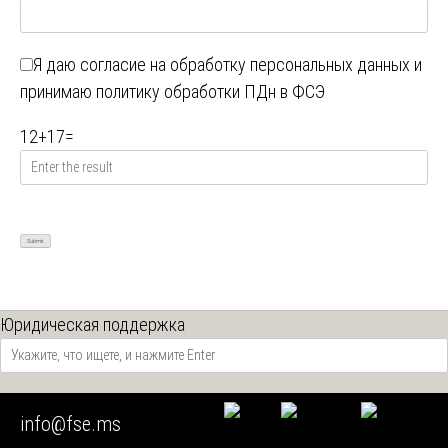
Я даю
согласие на обработку персональных данных
и
принимаю
политику обработки ПДн в ФСЭ
12
+
17
=
Юридическая поддержка
Наши экспертные возможности
info@fse.ms