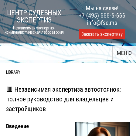
Skip
Мы на связи!
ЦЕНТР СУДЕБНЫХ
to
+7 (495) 666-5-666
ЭКСПЕРТИЗ
content
info@fse.ms
Независимая экспертно-
криминалистическая лаборатория
Заказать экспертизу
МЕНЮ
LIBRARY
🟥 Независимая экспертиза автостоянок:
полное руководство для владельцев и
застройщиков
Введение