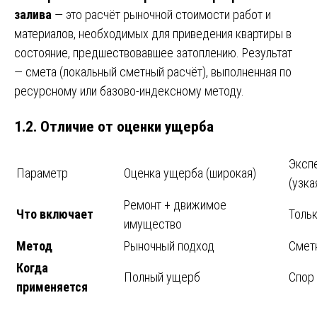
залива
— это расчёт рыночной стоимости работ и
материалов, необходимых для приведения квартиры в
состояние, предшествовавшее затоплению. Результат
— смета (локальный сметный расчёт), выполненная по
ресурсному или базово-индексному методу.
1.2. Отличие от оценки ущерба
Эксп
Параметр
Оценка ущерба (широкая)
(узка
Ремонт + движимое
Что включает
Толь
имущество
Метод
Рыночный подход
Сметн
Когда
Полный ущерб
Спор 
применяется