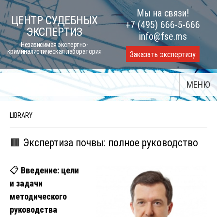
Skip
Мы на связи!
ЦЕНТР СУДЕБНЫХ
to
+7 (495) 666-5-666
ЭКСПЕРТИЗ
content
info@fse.ms
Независимая экспертно-
криминалистическая лаборатория
Заказать экспертизу
МЕНЮ
LIBRARY
🟥 Экспертиза почвы: полное руководство
📋
Введение: цели
и задачи
методического
руководства