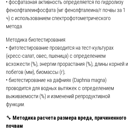
• фосфатазная активность определяется по гидролизу
фенолфталеинфосфата (мг фенолфталеина/г почвы за 1
ч) с использованием спектрофотометрического
метода.
Методика биотестирования:
• фитотестирование проводится на тест-культурах
(кресс-салат, овес, пшеница) с определением
всхожести (%), энергии прорастания (%), длины корней и
побегов (мм), биомассы (г);
• биотестирование на дафниях (Daphnia magna)
проводится для водных вытяжек с определением
выживаемости (%) и изменений репродуктивной
функции.
🔧
Методика расчета размера вреда, причиненного
почвам