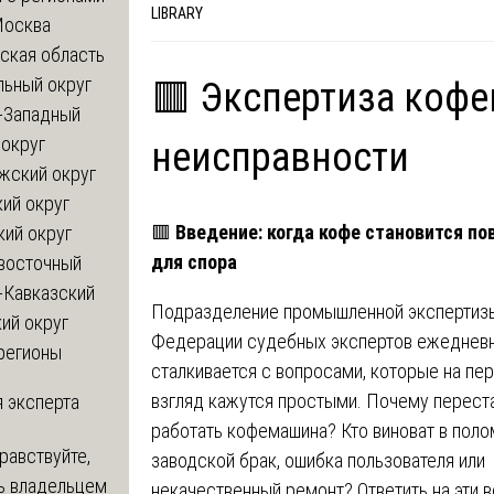
LIBRARY
Москва
ская область
льный округ
🟥 Экспертиза коф
-Западный
округ
неисправности
жский округ
ий округ
🟥
Введение: когда кофе становится п
кий округ
для спора
восточный
-Кавказский
Подразделение промышленной экспертиз
ий округ
Федерации судебных экспертов ежеднев
регионы
сталкивается с вопросами, которые на пе
взгляд кажутся простыми. Почему перест
 эксперта
работать кофемашина? Кто виноват в пол
равствуйте,
заводской брак, ошибка пользователя или
ь владельцем
некачественный ремонт? Ответить на эти 