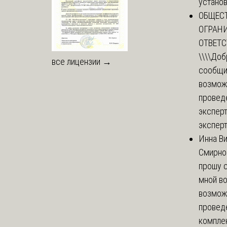
установи
ОБЩЕС
ОГРАН
ОТВЕТ
\\\\
Доб
все лицензии →
сообщи
возмож
провед
эксперт
эксперт
Инна В
Смирно
прошу с
мной в
возмож
провед
комплек