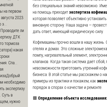
мнатной
без специальных знаний невозможно. Име
ры на первом
на помощь приходит
экспертиза кофем
 августа 2023
которая позволяет объективно установить
 э...
виновную сторону. Наша задача — провест
м
Проводите ли
дать ответ, имеющий юридическую силу.
пертизу ДТК
Кофемашины прочно вошли в нашу жизнь. О
го тормоза
отелях и домах. Это сложные электромех
атора) какая
помпу, нагревательный элемент, электронн
сроки
клапанов. Когда такая система даёт сбой,
ния. Спа...
невозможности приготовить утренний коф
ая
бизнеса. В этой статье мы расскажем о н
тиза
Добрый
примеры из практики и покажем, как
эксп
нам необходимо
порядок в спорах о качестве и ремонте.
ть экспертизу
 Суть в
🟥
Определение объекта исследования:
щем, нужно