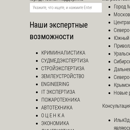
Город 
Москов
Центра
Наши экспертные
Северо
возможности
Южный 
Привол
КРИМИНАЛИСТИКА
Уральск
СУДМЕДЭКСПЕРТИЗА
Сибирс
СТРОЙЭКСПЕРТИЗА
Дальне
ЗЕМЛЕУСТРОЙСТВО
Северо
ENGINEERING
Крымск
IT ЭКСПЕРТИЗА
Новые 
ПОЖАРОТЕХНИКА
Консультация
АВТОТЕХНИКА
О Ц Е Н К А
Илья
Зд
ЭКОНОМИКА
являюс