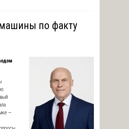
емашины по факту
оводом
ы
но
рвый
ала
омке —
вопросы