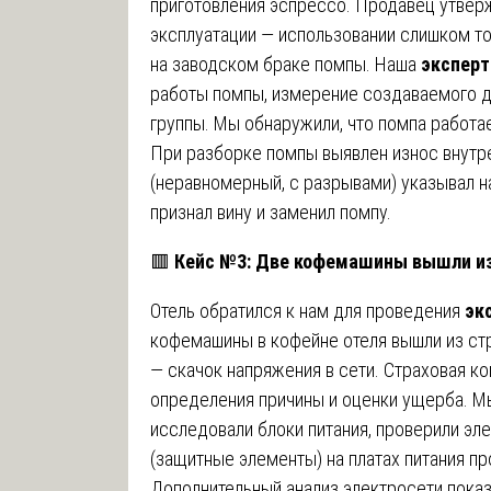
приготовления эспрессо. Продавец утверж
эксплуатации — использовании слишком то
на заводском браке помпы. Наша
экспер
работы помпы, измерение создаваемого 
группы. Мы обнаружили, что помпа работае
При разборке помпы выявлен износ внутр
(неравномерный, с разрывами) указывал н
признал вину и заменил помпу.
🟥
Кейс №3: Две кофемашины вышли из
Отель обратился к нам для проведения
эк
кофемашины в кофейне отеля вышли из ст
— скачок напряжения в сети. Страховая к
определения причины и оценки ущерба. М
исследовали блоки питания, проверили эл
(защитные элементы) на платах питания пр
Дополнительный анализ электросети показ