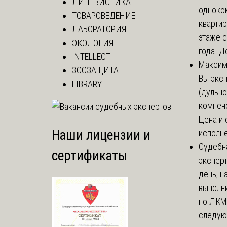
ЛИНГВИСТИКА
одноко
ТОВАРОВЕДЕНИЕ
кварти
ЛАБОРАТОРИЯ
этаже с
ЭКОЛОГИЯ
года. До
INTELLECT
Макси
ЗООЗАЩИТА
Вы экс
LIBRARY
(дульно
компенс
Цена и 
Наши лицензии и
исполне
Судебн
сертификаты
экспер
день, 
выполни
по ЛКМ.
следую