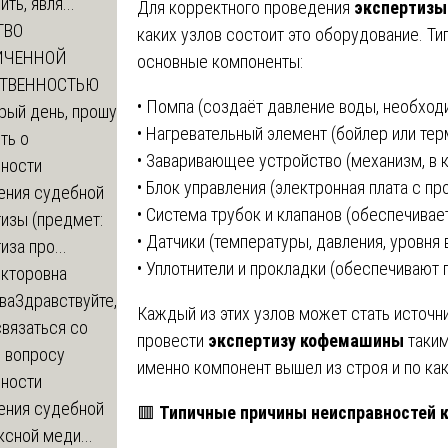
ть, явля...
Для корректного проведения
экспертиз
ТВО
каких узлов состоит это оборудование. 
ИЧЕННОЙ
основные компоненты:
СТВЕННОСТЬЮ
• Помпа (создаёт давление воды, необход
рый день, прошу
• Нагревательный элемент (бойлер или те
ть о
• Заваривающее устройство (механизм, в 
ности
• Блок управления (электронная плата с 
ения судебной
• Система трубок и клапанов (обеспечива
изы (предмет:
• Датчики (температуры, давления, уровня
иза про...
• Уплотнители и прокладки (обеспечивают 
икторовна
ва
Здравствуйте,
Каждый из этих узлов может стать источн
вязаться со
провести
экспертизу кофемашины
таким
о вопросу
именно компонент вышел из строя и по как
ности
ения судебной
🟥
Типичные причины неисправностей
сной меди...