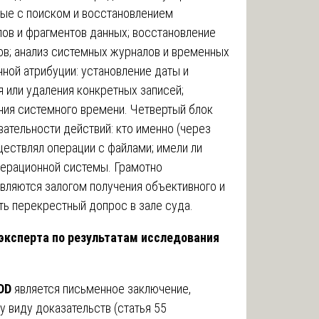
ные с поиском и восстановлением
ов и фрагментов данных; восстановление
в; анализ системных журналов и временных
нной атрибуции: установление даты и
я или удаления конкретных записей;
ния системного времени. Четвертый блок
вательности действий: кто именно (через
ществлял операции с файлами; имели ли
перационной системы. Грамотно
вляются залогом получения объективного и
ь перекрестный допрос в зале суда.
эксперта по результатам исследования
DD
является письменное заключение,
у виду доказательств (статья 55