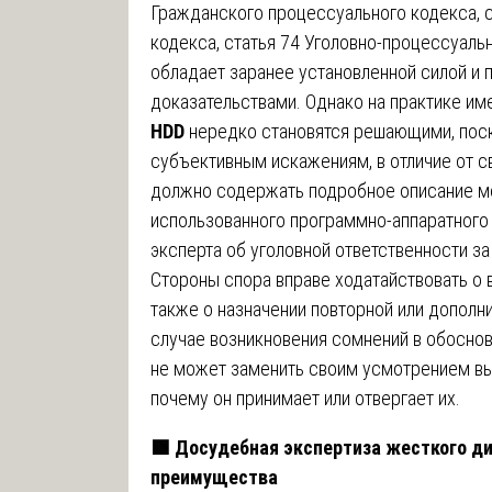
Гражданского процессуального кодекса, 
кодекса, статья 74 Уголовно-процессуаль
обладает заранее установленной силой и 
доказательствами. Однако на практике и
HDD
нередко становятся решающими, пос
субъективным искажениям, в отличие от с
должно содержать подробное описание ме
использованного программно-аппаратного
эксперта об уголовной ответственности з
Стороны спора вправе ходатайствовать о в
также о назначении повторной или дополн
случае возникновения сомнений в обоснов
не может заменить своим усмотрением выв
почему он принимает или отвергает их.
🟩
Досудебная экспертиза жесткого ди
преимущества