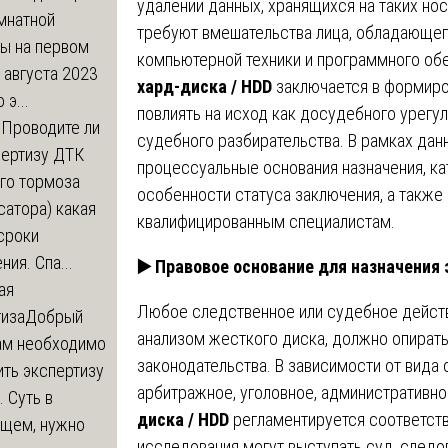
удалении данных, хранящихся на таких нос
мнатной
требуют вмешательства лица, обладающег
ры на первом
компьютерной техники и программного об
 августа 2023
хард-диска / HDD
заключается в формиро
 э...
повлиять на исход как досудебного урегул
м
Проводите ли
судебного разбирательства. В рамках дан
пертизу ДТК
процессуальные основания назначения, к
го тормоза
особенности статуса заключения, а также
атора) какая
квалифицированным специалистам.
сроки
ния. Спа...
▶️
Правовое основание для назначения
ая
Любое следственное или судебное действ
тиза
Добрый
анализом жесткого диска, должно опират
нам необходимо
законодательства. В зависимости от вида
ть экспертизу
арбитражное, уголовное, административно
 Суть в
диска / HDD
регламентируется соответст
щем, нужно
исследования могут выступать суд, следов