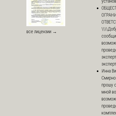
установи
ОБЩЕС
ОГРАН
ОТВЕТ
\\\\
Доб
все лицензии →
сообщи
возмож
провед
эксперт
эксперт
Инна В
Смирно
прошу с
мной в
возмож
провед
комплек