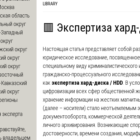
LIBRARY
Москва
ская область
льный округ
🟥 Экспертиза хард-
-Западный
округ
Настоящая статья представляет собой ра
жский округ
юридическое исследование, посвященное
ий округ
специальному виду криминалистического 
кий округ
гражданско-процессуального исследовани
восточный
как
экспертиза хард-диска / HDD
. В усл
-Кавказский
цифровизации всех сфер общественной ж
ий округ
хранение информации на жестких магнитн
регионы
(далее – носители) стало неотъемлемым 
 эксперта
документооборота, коммерческой деятел
личного архивирования. Возникающие спо
равствуйте,
достоверности, времени создания, модиф
ь владельцем