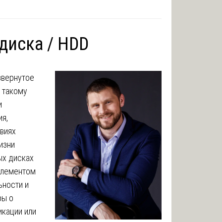
диска / HDD
звернутое
 такому
и
я,
овиях
изни
ых дисках
элементом
ьности и
ры о
икации или