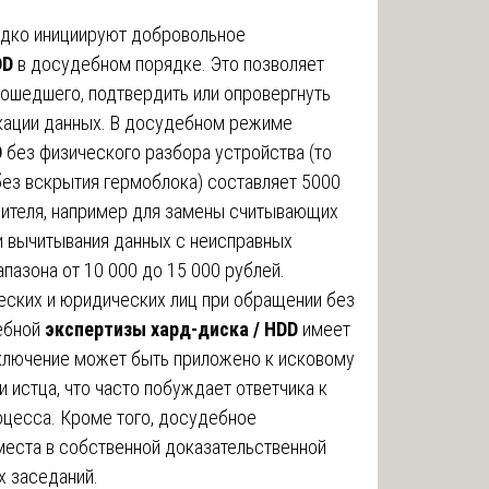
едко инициируют добровольное
DD
в досудебном порядке. Это позволяет
ошедшего, подтвердить или опровергнуть
кации данных. В досудебном режиме
D
без физического разбора устройства (то
ез вскрытия гермоблока) составляет 5000
пителя, например для замены считывающих
ли вычитывания данных с неисправных
апазона от 10 000 до 15 000 рублей.
еских и юридических лиц при обращении без
ебной
экспертизы хард-диска / HDD
имеет
ключение может быть приложено к исковому
 истца, что часто побуждает ответчика к
оцесса. Кроме того, досудебное
места в собственной доказательственной
х заседаний.