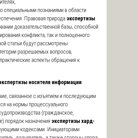
ителях,
о специальными познаниями в области
еспечения. Правовая природа
экспертизы
вании доказательственной базы, способной
ирования конфликта, так и полноценного
ной статьи будут рассмотрены
атегории разрешаемых вопросов,
 практические аспекты обращения к
 экспертизы носителя информации
ие, связанное с изъятием и последующим
ься на нормы процессуального
 судопроизводства (гражданское,
е) порядок назначения
экспертизы хард-
вующими кодексами. Инициаторами
атель, дознаватель, а также стороны спора,