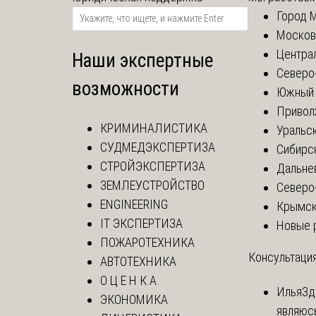
Город 
Москов
Центра
Наши экспертные
Северо
возможности
Южный 
Привол
КРИМИНАЛИСТИКА
Уральск
СУДМЕДЭКСПЕРТИЗА
Сибирс
СТРОЙЭКСПЕРТИЗА
Дальне
ЗЕМЛЕУСТРОЙСТВО
Северо
ENGINEERING
Крымск
IT ЭКСПЕРТИЗА
Новые 
ПОЖАРОТЕХНИКА
Консультация
АВТОТЕХНИКА
О Ц Е Н К А
Илья
Зд
ЭКОНОМИКА
являюс