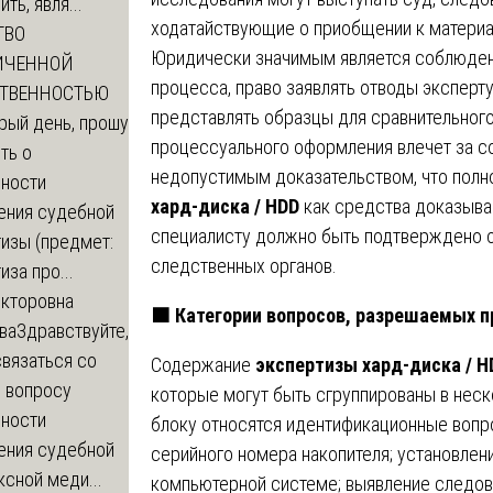
ть, явля...
ходатайствующие о приобщении к материа
ТВО
Юридически значимым является соблюден
ИЧЕННОЙ
процесса, право заявлять отводы эксперту
СТВЕННОСТЬЮ
представлять образцы для сравнительног
рый день, прошу
процессуального оформления влечет за со
ть о
недопустимым доказательством, что полн
ности
хард-диска / HDD
как средства доказыва
ения судебной
специалисту должно быть подтверждено 
изы (предмет:
следственных органов.
иза про...
икторовна
🟧
Категории вопросов, разрешаемых п
ва
Здравствуйте,
вязаться со
Содержание
экспертизы хард-диска / H
о вопросу
которые могут быть сгруппированы в неск
ности
блоку относятся идентификационные вопр
ения судебной
серийного номера накопителя; установлен
сной меди...
компьютерной системе; выявление следов