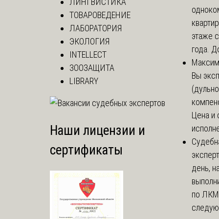
ЛИНГВИСТИКА
одноко
ТОВАРОВЕДЕНИЕ
кварти
ЛАБОРАТОРИЯ
этаже с
ЭКОЛОГИЯ
года. До
INTELLECT
Макси
ЗООЗАЩИТА
Вы экс
LIBRARY
(дульно
компенс
Цена и 
Наши лицензии и
исполне
Судебн
сертификаты
экспер
день, 
выполни
по ЛКМ.
следую