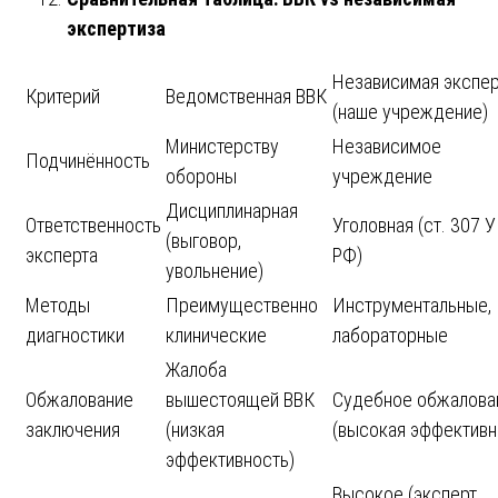
экспертиза
Независимая экспер
Критерий
Ведомственная ВВК
(наше учреждение)
Министерству
Независимое
Подчинённость
обороны
учреждение
Дисциплинарная
Ответственность
Уголовная (ст. 307 
(выговор,
эксперта
РФ)
увольнение)
Методы
Преимущественно
Инструментальные,
диагностики
клинические
лабораторные
Жалоба
Обжалование
вышестоящей ВВК
Судебное обжалова
заключения
(низкая
(высокая эффективн
эффективность)
Высокое (эксперт