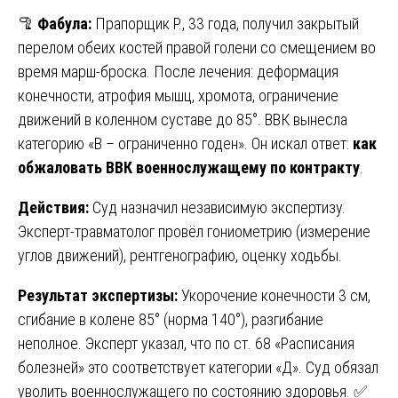
🦿
Фабула:
Прапорщик Р., 33 года, получил закрытый
перелом обеих костей правой голени со смещением во
время марш-броска. После лечения: деформация
конечности, атрофия мышц, хромота, ограничение
движений в коленном суставе до 85°. ВВК вынесла
категорию «В – ограниченно годен». Он искал ответ:
как
обжаловать ВВК военнослужащему по контракту
.
Действия:
Суд назначил независимую экспертизу.
Эксперт-травматолог провёл гониометрию (измерение
углов движений), рентгенографию, оценку ходьбы.
Результат экспертизы:
Укорочение конечности 3 см,
сгибание в колене 85° (норма 140°), разгибание
неполное. Эксперт указал, что по ст. 68 «Расписания
болезней» это соответствует категории «Д». Суд обязал
уволить военнослужащего по состоянию здоровья. ✅