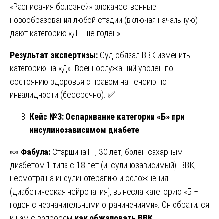
«Расписания болезней» злокачественные
новообразования любой стадии (включая начальную)
дают категорию «Д – не годен».
Результат экспертизы:
Суд обязал ВВК изменить
категорию на «Д». Военнослужащий уволен по
состоянию здоровья с правом на пенсию по
инвалидности (бессрочно). ✅
Кейс №3: Оспаривание категории «Б» при
инсулинозависимом диабете
🍬
Фабула:
Старшина Н., 30 лет, болен сахарным
диабетом 1 типа с 18 лет (инсулинозависимый). ВВК,
несмотря на инсулинотерапию и осложнения
(диабетическая нейропатия), вынесла категорию «Б –
годен с незначительными ограничениями». Он обратился
к нам с вопросом
как обжаловать ВВК