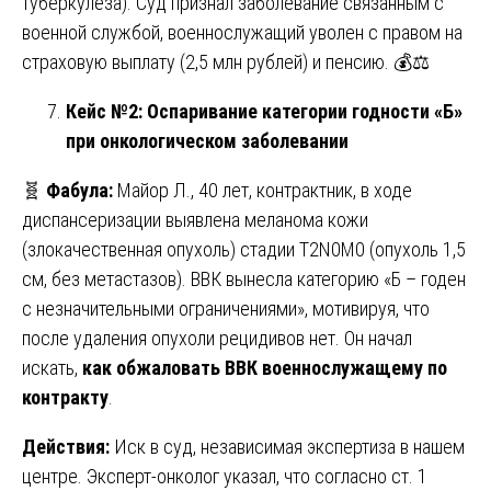
туберкулёза). Суд признал заболевание связанным с
военной службой, военнослужащий уволен с правом на
страховую выплату (2,5 млн рублей) и пенсию. 💰⚖️
Кейс №2: Оспаривание категории годности «Б»
при онкологическом заболевании
🧬
Фабула:
Майор Л., 40 лет, контрактник, в ходе
диспансеризации выявлена меланома кожи
(злокачественная опухоль) стадии T2N0M0 (опухоль 1,5
см, без метастазов). ВВК вынесла категорию «Б – годен
с незначительными ограничениями», мотивируя, что
после удаления опухоли рецидивов нет. Он начал
искать,
как обжаловать ВВК военнослужащему по
контракту
.
Действия:
Иск в суд, независимая экспертиза в нашем
центре. Эксперт-онколог указал, что согласно ст. 1