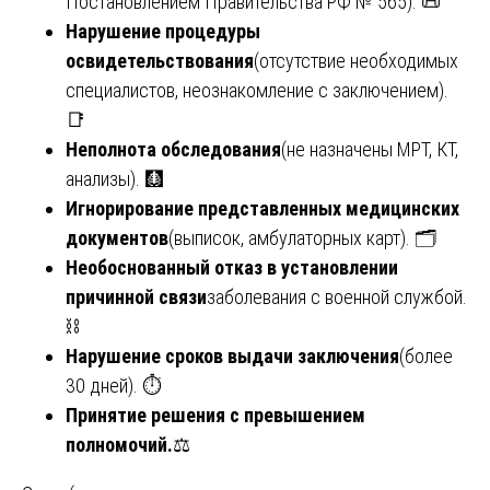
Постановлением Правительства РФ № 565). 📜
Нарушение процедуры
освидетельствования
(отсутствие необходимых
специалистов, неознакомление с заключением).
📑
Неполнота обследования
(не назначены МРТ, КТ,
анализы). 🩻
Игнорирование представленных медицинских
документов
(выписок, амбулаторных карт). 🗂️
Необоснованный отказ в установлении
причинной связи
заболевания с военной службой.
⛓️
Нарушение сроков выдачи заключения
(более
30 дней). ⏱️
Принятие решения с превышением
полномочий.
⚖️