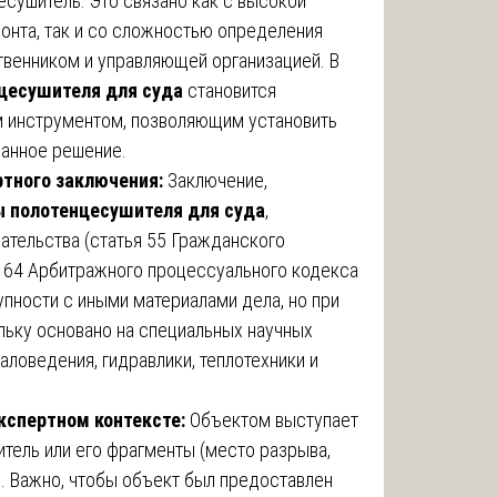
есушитель. Это связано как с высокой
онта, так и со сложностью определения
твенником и управляющей организацией. В
цесушителя для суда
становится
 инструментом, позволяющим установить
ванное решение.
ртного заключения:
Заключение,
ы полотенцесушителя для суда
,
ательства (статья 55 Гражданского
я 64 Арбитражного процессуального кодекса
упности с иными материалами дела, но при
льку основано на специальных научных
аловедения, гидравлики, теплотехники и
кспертном контексте:
Объектом выступает
тель или его фрагменты (место разрыва,
. Важно, чтобы объект был предоставлен