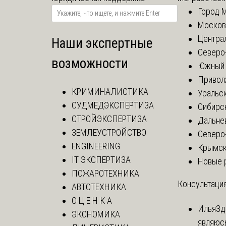
Город 
Москов
Центра
Наши экспертные
Северо
возможности
Южный 
Привол
КРИМИНАЛИСТИКА
Уральск
СУДМЕДЭКСПЕРТИЗА
Сибирс
СТРОЙЭКСПЕРТИЗА
Дальне
ЗЕМЛЕУСТРОЙСТВО
Северо
ENGINEERING
Крымск
IT ЭКСПЕРТИЗА
Новые 
ПОЖАРОТЕХНИКА
Консультация
АВТОТЕХНИКА
О Ц Е Н К А
Илья
Зд
ЭКОНОМИКА
являюс