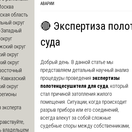
АВАРИИ
Москва
ская область
льный округ
🔴 Экспертиза поло
-Западный
округ
суда
жский округ
ий округ
Добрый день. В данной статье мы
кий округ
представляем детальный научный анализ
восточный
процедуры проведения
экспертизы
-Кавказский
полотенцесушителя для суда
, который
ий округ
стал причиной затопления жилого
регионы
помещения. Ситуации, когда происходит
 эксперта
разрыв прибора или его соединений,
всегда влекут за собой сложные
равствуйте,
судебные споры между собственниками,
ь владельцем