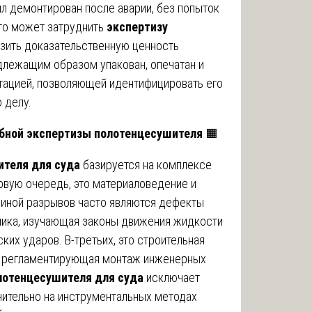
ыл демонтирован после аварии, без попыток
это может затруднить
экспертизу
зить доказательственную ценность
длежащим образом упакован, опечатан и
ацией, позволяющей идентифицировать его
 делу.
ебной экспертизы полотенцесушителя
🟧
ителя для суда
базируется на комплексе
рвую очередь, это материаловедение и
чиной разрывов часто являются дефекты
влика, изучающая законы движения жидкости
их ударов. В-третьих, это строительная
я, регламентирующая монтаж инженерных
лотенцесушителя для суда
исключает
чительно на инструментальных методах