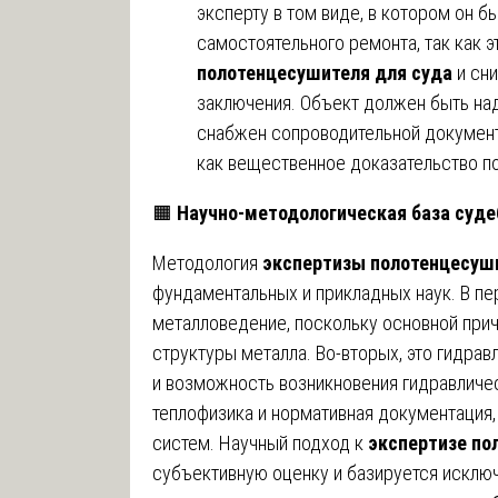
эксперту в том виде, в котором он б
самостоятельного ремонта, так как 
полотенцесушителя для суда
и сни
заключения. Объект должен быть на
снабжен сопроводительной документ
как вещественное доказательство по
🟧
Научно-методологическая база суд
Методология
экспертизы полотенцесуш
фундаментальных и прикладных наук. В пе
металловедение, поскольку основной при
структуры металла. Во-вторых, это гидра
и возможность возникновения гидравлическ
теплофизика и нормативная документаци
систем. Научный подход к
экспертизе по
субъективную оценку и базируется исклю