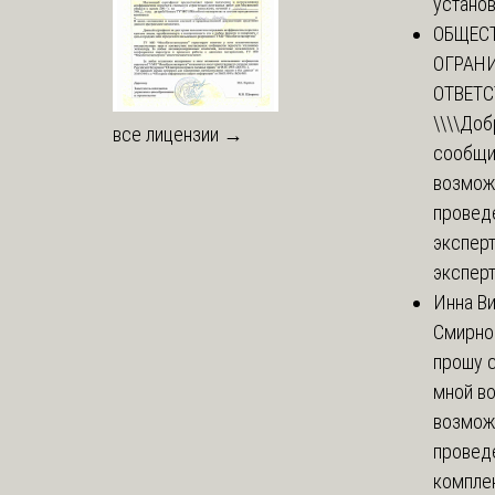
установи
ОБЩЕС
ОГРАН
ОТВЕТ
\\\\
Доб
все лицензии →
сообщи
возмож
провед
эксперт
эксперт
Инна В
Смирно
прошу с
мной в
возмож
провед
комплек