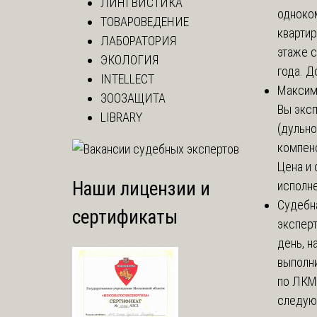
ЛИНГВИСТИКА
одноко
ТОВАРОВЕДЕНИЕ
кварти
ЛАБОРАТОРИЯ
этаже с
ЭКОЛОГИЯ
года. До
INTELLECT
Макси
ЗООЗАЩИТА
Вы экс
LIBRARY
(дульно
компенс
Цена и 
Наши лицензии и
исполне
Судебн
сертификаты
экспер
день, 
выполни
по ЛКМ.
следую