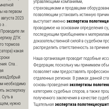
управляющими компаниями,
мнатной
страховщиками и продавцами оборудован
ры на первом
позволяющим установить истинную причину
 августа 2023
выступает именно
экспертиза полотенце
 э...
проводимое на основании определения суд
м
Проводите ли
последующим приобщением к материалам 
пертизу ДТК
доказательственной силой в судебном пр
го тормоза
распределить ответственность за причин
атора) какая
сроки
Наша организация проводит подобные исс
ния. Спа...
Федерации, поскольку мы принимаем объе
ая
позволяет нам предоставлять профессион
тиза
Добрый
отдаленных регионах. В рамках данной ст
нам необходимо
основы проведения
экспертизы полотен
ть экспертизу
категориях судебных споров, а также пр
 Суть в
полученного заключения в качестве судеб
щем, нужно
Тщательная
экспертиза полотенцесушит