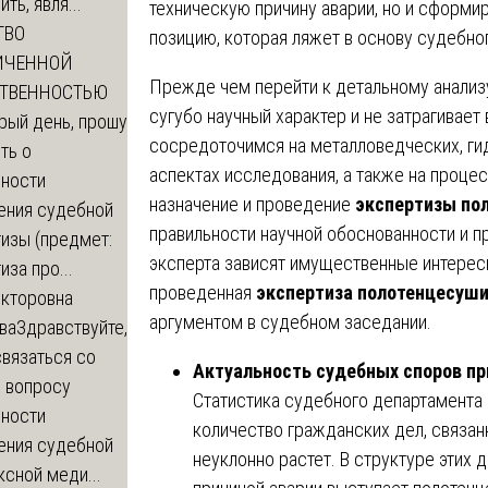
ть, явля...
техническую причину аварии, но и сформ
ТВО
позицию, которая ляжет в основу судебно
ИЧЕННОЙ
Прежде чем перейти к детальному анализу
СТВЕННОСТЬЮ
сугубо научный характер и не затрагивае
рый день, прошу
сосредоточимся на металловедческих, ги
ть о
аспектах исследования, а также на проц
ности
назначение и проведение
экспертизы по
ения судебной
правильности научной обоснованности и 
изы (предмет:
эксперта зависят имущественные интересы
иза про...
проведенная
экспертиза полотенцесуши
икторовна
аргументом в судебном заседании.
ва
Здравствуйте,
вязаться со
Актуальность судебных споров пр
о вопросу
Статистика судебного департамента 
ности
количество гражданских дел, связа
ения судебной
неуклонно растет. В структуре этих 
сной меди...